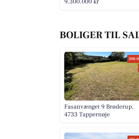
9.300.000 kr
BOLIGER TIL SA
200.0
Fasanvænget 9 Brøderup,
4733 Tappernøje