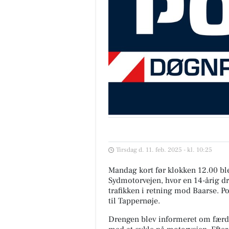
Tirsdag d. 11. feb. 2025 - kl. 10:25
Mandag kort før klokken 12.00 blev
Sydmotorvejen, hvor en 14-årig d
trafikken i retning mod Baarse. P
til Tappernøje.
Drengen blev informeret om færdse