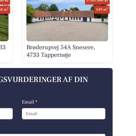
00 kr
3.165.000 kr
2
2
68 m
349 m
733
Brøderupvej 54A Snesere,
4733 Tappernøje
LGSVURDERINGER AF DIN
Email *