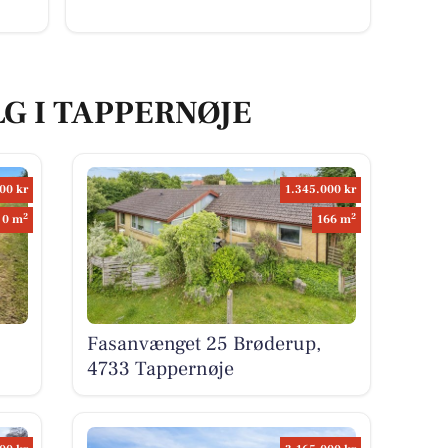
LG I TAPPERNØJE
00 kr
1.345.000 kr
2
2
0 m
166 m
Fasanvænget 25 Brøderup,
4733 Tappernøje