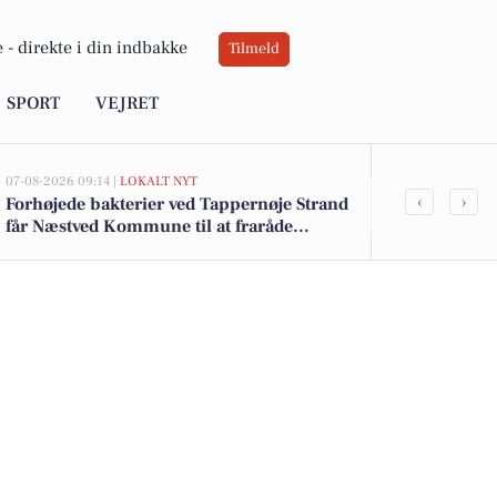
 -
direkte i din indbakke
Tilmeld
SPORT
VEJRET
07-08-2026 09:14 |
LOKALT NYT
06-08-2026 15:01
‹
›
Forhøjede bakterier ved Tappernøje Strand
Partnerska
får Næstved Kommune til at fraråde
og Københav
badning ved Præstø Fjord
sjældne klok