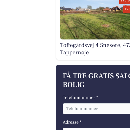
175.0
17
Toftegårdsvej 4 Snesere, 4
Tappernøje
FÅ TRE GRATIS SA
BOLIG
Telefonnummer *
Adresse *