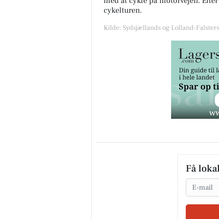
med at cykle på motorvejen. Efte
cykelturen.
Kilde: Sydsjællands og Lolland-Falsters 
Få loka
Email