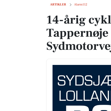
14-årig cyklist standset ved Tappernøj
ARTIKLER
Alarm112
14-årig cykl
Tappernøje
Sydmotorve