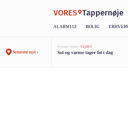
VORES
Tappernøje
ALARM112
BOLIG
ERHVER
9 timer siden |
VEJRET
Seneste nyt ›
Sol og varme tager fat i dag