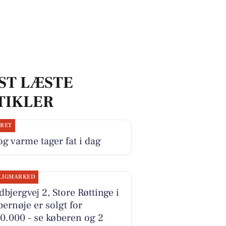
ST LÆSTE
TIKLER
JRET
og varme tager fat i dag
LIGMARKED
bjergvej 2, Store Røttinge i
ernøje er solgt for
0.000 - se køberen og 2