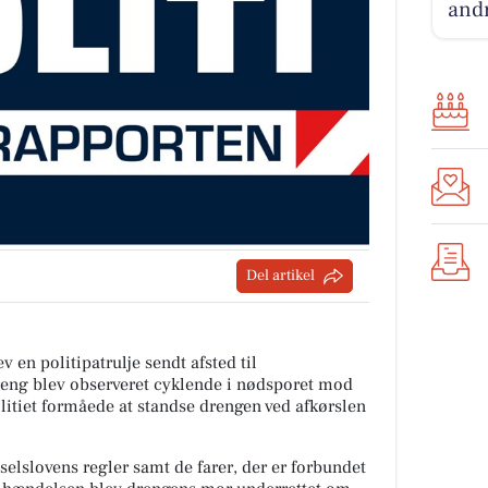
andr
Del artikel
 en politipatrulje sendt afsted til
reng blev observeret cyklende i nødsporet mod
olitiet formåede at standse drengen ved afkørslen
lslovens regler samt de farer, der er forbundet