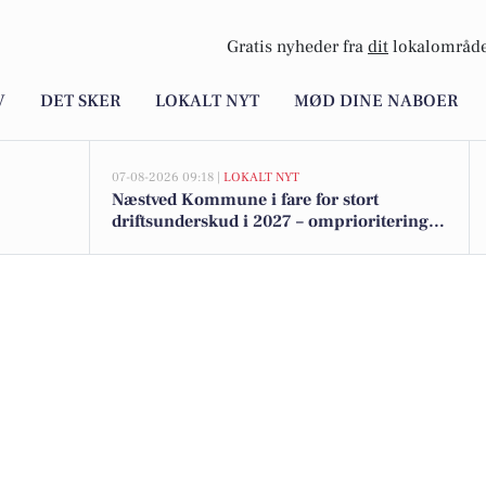
Gratis nyheder fra
dit
lokalområde
V
DET SKER
LOKALT NYT
MØD DINE NABOER
07-08-2026 09:18 |
LOKALT NYT
Næstved Kommune i fare for stort
driftsunderskud i 2027 – omprioriteringer
på vej for at bevare velfærden