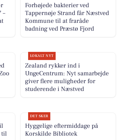
r
Forhøjede bakterier ved
 –
Tappernøje Strand får Næstved
at
Kommune til at fraråde
badning ved Præstø Fjord
LOKALT NYT
ed
Zealand rykker ind i
Zoo
UngeCentrum: Nyt samarbejde
giver flere muligheder for
studerende i Næstved
DET SKER
il
Hyggelige eftermiddage på
til
Korskilde Bibliotek