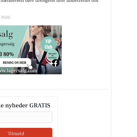
r hændelsen blev drengens mor underrettet om
Politi
le nyheder GRATIS
Tilmeld