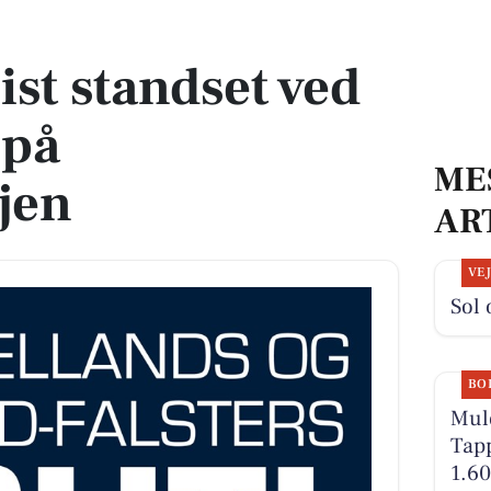
e på Sydmotorvejen
ist standset ved
 på
ME
jen
AR
VE
Sol 
BO
Muld
Tapp
1.60