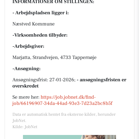
INFORMATIONER OM STILLINGEN:
- Arbejdspladsen ligger i:
Næstved Kommune
-Virksomheden tilbyder:
-Arbejdsgiver:
Marjatta, Strandvejen, 4733 Tappernøje
-Ansøgning:
Ansøgningsfrist: 27-01-2026;
- ansøgningsfristen er
overskredet
Se mere her:
https://job.jobnet.dk/find-
job/66196907-34da-44ad-93e3-7d23a2bc8b5f
Data er automatisk hentet fra eksterne kilder, herunder
JobNet.
Kilde: JobNet