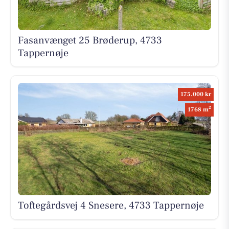
Fasanvænget 25 Brøderup, 4733
Tappernøje
175.000 kr
2
1768 m
Toftegårdsvej 4 Snesere, 4733 Tappernøje