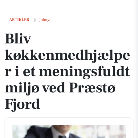
Bliv køkkenmedhjælper i et meningsfuldt miljø ved Præstø Fjord
ARTIKLER
Jobnyt
Bliv
køkkenmedhjælpe
r i et meningsfuldt
miljø ved Præstø
Fjord