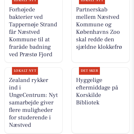
LOKALT NYT
LOKALT NYT
Forhøjede
Partnerskab
bakterier ved
mellem Næstved
Tappernøje Strand
Kommune og
får Næstved
Københavns Zoo
Kommune til at
skal redde den
fraråde badning
sjældne klokkefrø
ved Præstø Fjord
LOKALT NYT
DET SKER
Zealand rykker
Hyggelige
ind i
eftermiddage på
UngeCentrum: Nyt
Korskilde
samarbejde giver
Bibliotek
flere muligheder
for studerende i
Næstved