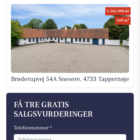
3.165.000 kr
2
349 m
Brøderupvej 54A Snesere, 4733 Tappernøje
FÅ TRE GRATIS
SALGSVURDERINGER
Telefonnummer *