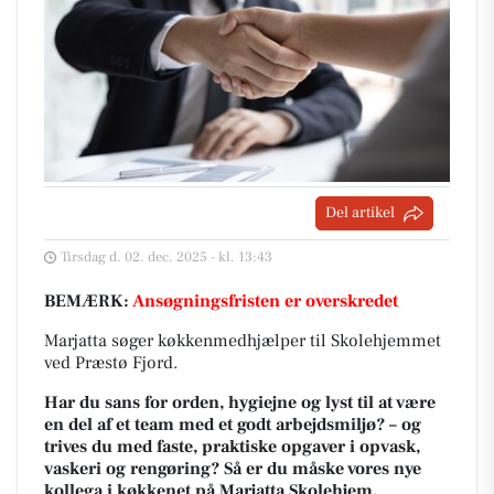
Del artikel
Tirsdag d. 02. dec. 2025 - kl. 13:43
BEMÆRK:
Ansøgningsfristen er overskredet
Marjatta søger køkkenmedhjælper til Skolehjemmet
ved Præstø Fjord.
Har du sans for orden, hygiejne og lyst til at være
en del af et team med et godt arbejdsmiljø? – og
trives du med faste, praktiske opgaver i opvask,
vaskeri og rengøring? Så er du måske vores nye
kollega i køkkenet på Marjatta Skolehjem.