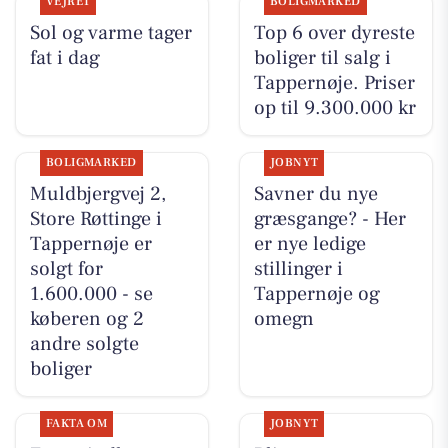
VEJRET
BOLIGMARKED
Sol og varme tager
Top 6 over dyreste
fat i dag
boliger til salg i
Tappernøje. Priser
op til 9.300.000 kr
BOLIGMARKED
JOBNYT
Muldbjergvej 2,
Savner du nye
Store Røttinge i
græsgange? - Her
Tappernøje er
er nye ledige
solgt for
stillinger i
1.600.000 - se
Tappernøje og
køberen og 2
omegn
andre solgte
boliger
FAKTA OM
JOBNYT