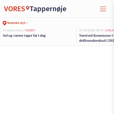
VORES
Tappernøje
Seneste nyt ›
13 timer siden |
VEJRET
07-08-2026 09:18 |
LOKA
Sol og varme tager fat i dag
Næstved Kommune i fa
driftsunderskud i 202
på vej for at bevare v