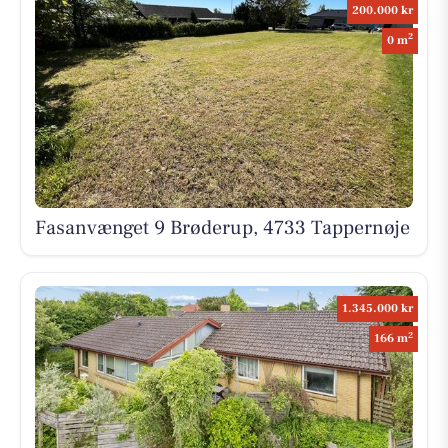
200.000 kr
2
0 m
Fasanvænget 9 Brøderup, 4733 Tappernøje
1.345.000 kr
2
166 m