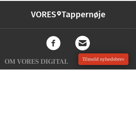
VORES
Tappernøje
Tilmeld nyhedsbrev
OM VORES DIGITAL
Om os
For annoncører
Vilkår og Privatlivspolitik
Kontakt VORES Digital
Administrer samtykke
GENVEJE