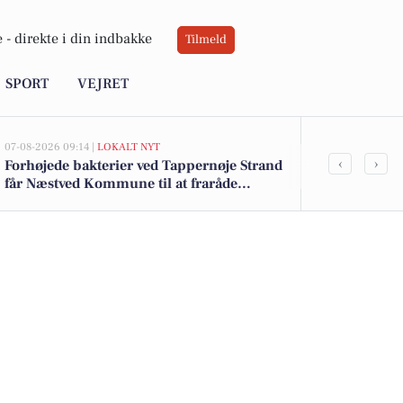
 -
direkte i din indbakke
Tilmeld
SPORT
VEJRET
07-08-2026 09:14 |
LOKALT NYT
06-08-2026 15:01
‹
›
Forhøjede bakterier ved Tappernøje Strand
Partnerska
får Næstved Kommune til at fraråde
og Københav
badning ved Præstø Fjord
sjældne klok