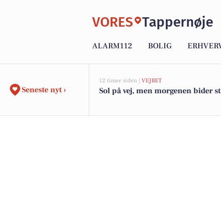
VORES
Tappernøje
ALARM112
BOLIG
ERHVER
12 timer siden |
VEJRET
Seneste nyt ›
Sol på vej, men morgenen bider s