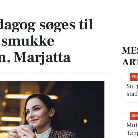
 smukke Ristolahaven, Marjatta
agog søges til
i smukke
ME
n, Marjatta
AR
VE
Sol 
stad
BO
Muld
Tapp