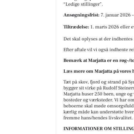
“Ledige stillinger”
.
Ansøgningsfrist:
7. januar 2026 –
Tiltrædelse:
1. marts 2026 eller ev
Det skal oplyses at der indhentes 
Efter aftale vil vi også indhente r
Bemærk at Marjatta er en røg-/to
Læs mere om Marjatta på vores
Tæt på skov, fjord og strand på Sy
bygger sit virke på Rudolf Steine
Marjatta huser 250 børn, unge og
bosteder og værksteder. Vi har o
beboerne skal møde omsorgsfulde 
kærlig måde kan understøtte hver 
fremme hans/hendes livskvalitet.
INFORMATIONER OM STILLING