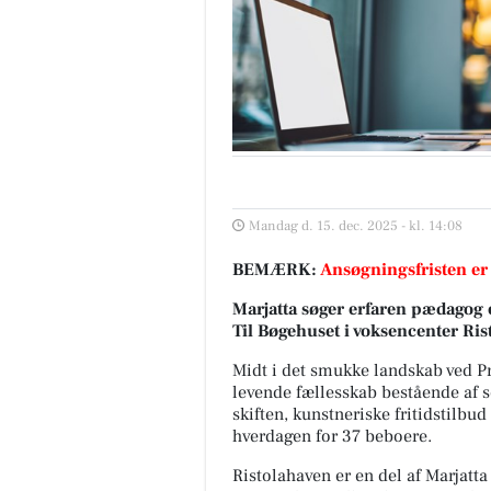
Mandag d. 15. dec. 2025 - kl. 14:08
BEMÆRK:
Ansøgningsfristen er
Marjatta søger
erfaren pædagog 
Til Bøgehuset i voksencenter Ri
Midt i det smukke landskab ved Pr
levende fællesskab bestående af s
skiften, kunstneriske fritidsti
hverdagen for 37 beboere.
Ristolahaven er en del af Marjatt