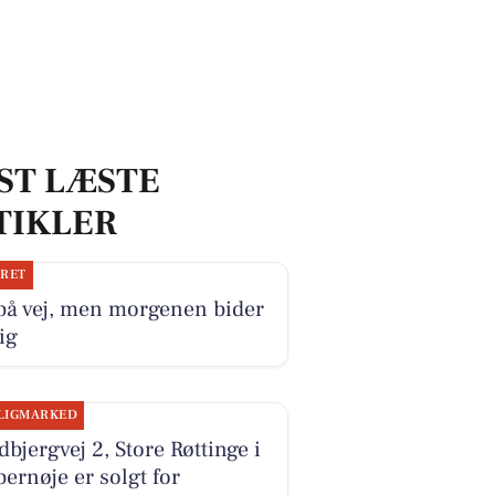
ST LÆSTE
TIKLER
JRET
på vej, men morgenen bider
ig
LIGMARKED
bjergvej 2, Store Røttinge i
ernøje er solgt for