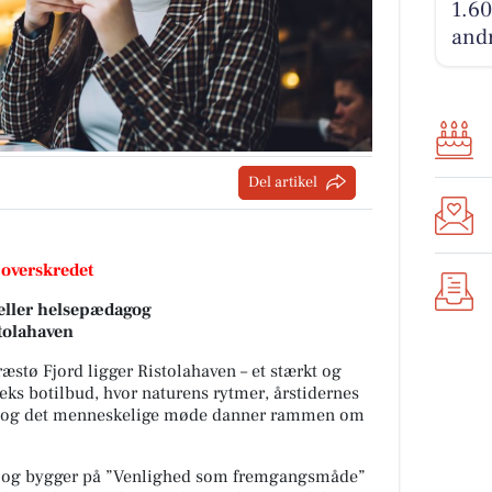
1.60
andr
Del artikel
 overskredet
eller helsepædagog
stolahaven
æstø Fjord ligger Ristolahaven – et stærkt og
eks botilbud, hvor naturens rytmer, årstidernes
lbud og det menneskelige møde danner rammen om
a og bygger på
”Venlighed som fremgangsmåde”