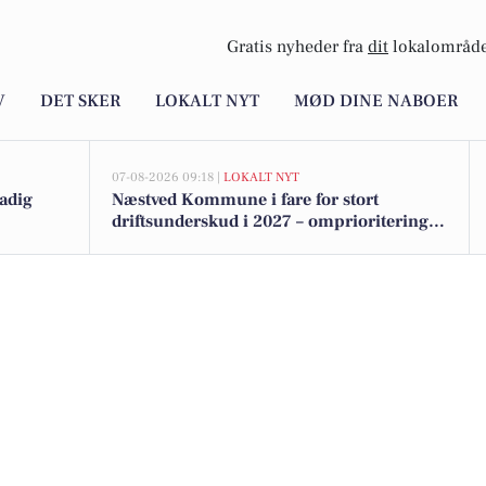
Gratis nyheder fra
dit
lokalområde
V
DET SKER
LOKALT NYT
MØD DINE NABOER
07-08-2026 09:18 |
LOKALT NYT
tadig
Næstved Kommune i fare for stort
driftsunderskud i 2027 – omprioriteringer
på vej for at bevare velfærden