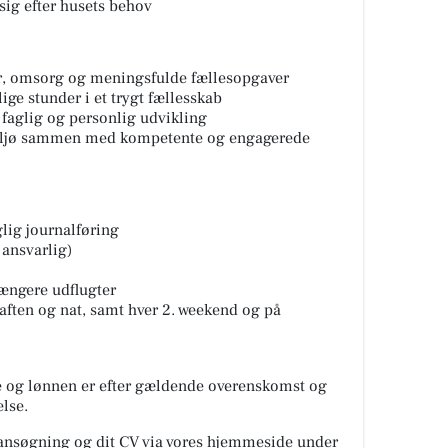
 sig efter husets behov
r, omsorg og meningsfulde fællesopgaver
ige stunder i et trygt fællesskab
 faglig og personlig udvikling
miljø sammen med kompetente og engagerede
ig journalføring
ansvarlig)
længere udflugter
 aften og nat, samt hver 2. weekend og på
ge og lønnen er efter gældende overenskomst og
lse.
ansøgning og dit CV via vores hjemmeside under