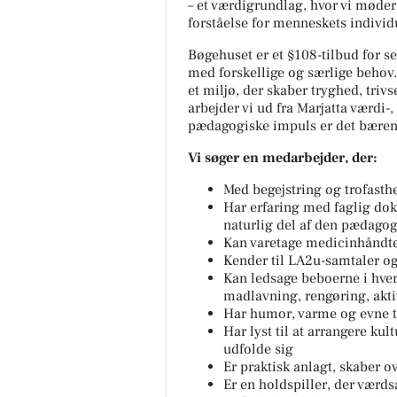
– et værdigrundlag, hvor vi møde
forståelse for menneskets individ
Bøgehuset er et §108-tilbud for se
med forskellige og særlige behov.
et miljø, der skaber tryghed, triv
arbejder vi ud fra Marjatta værdi
pædagogiske impuls er det bærend
Vi søger en medarbejder, der:
Med begejstring og trofasthe
Har erfaring med faglig do
naturlig del af den pædago
Kan varetage medicinhåndt
Kender til LA2u-samtaler og
Kan ledsage beboerne i hve
madlavning, rengøring, akti
Har humor, varme og evne ti
Har lyst til at arrangere ku
udfolde sig
Er praktisk anlagt, skaber o
Er en holdspiller, der værds