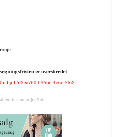
rnøje
nsøgningsfristen er overskredet
k/find-job/d2ea760d-86be-4e6e-8f62-
kilder, herunder JobNet.