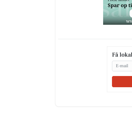
Få loka
Email