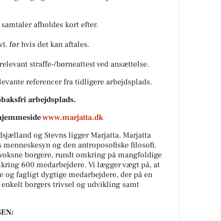
 samtaler afholdes kort efter.
t. før hvis det kan aftales.
relevant straffe-/børneattest ved ansættelse.
elevante referencer fra tidligere arbejdsplads.
baksfri arbejdsplads.
 hjemmeside
www.marjatta.dk
dsjælland og Stevns ligger Marjatta. Marjatta
rs menneskesyn og den antroposofiske filosofi.
 voksne borgere, rundt omkring på mangfoldige
mkring 600 medarbejdere. Vi lægger vægt på, at
og fagligt dygtige medarbejdere, der på en
enkelt borgers trivsel og udvikling samt
EN: