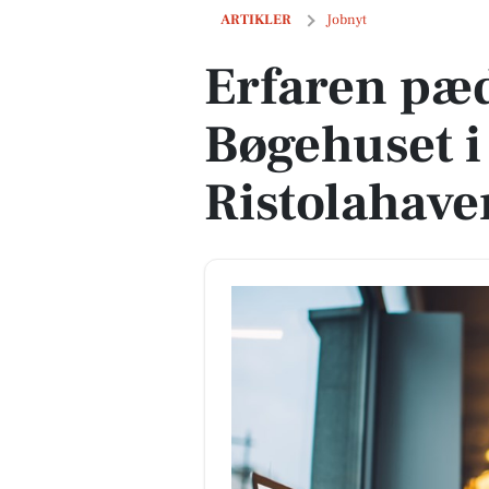
Erfaren pædagog søges til Bøgehuset i
ARTIKLER
Jobnyt
Erfaren pæd
Bøgehuset 
Ristolahave