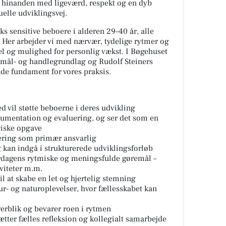
r hinanden med ligeværd, respekt og en dyb
uelle udviklingsvej.
ks sensitive beboere i alderen 29–40 år, alle
 Her arbejder vi med nærvær, tydelige rytmer og
sel og mulighed for personlig vækst. I Bøgehuset
-, mål- og handlegrundlag og Rudolf Steiners
e fundament for vores praksis.
d vil støtte beboerne i deres udvikling
kumentation og evaluering, og ser det som en
giske opgave
ering som primær ansvarlig
 kan indgå i strukturerede udviklingsforløb
rdagens rytmiske og meningsfulde gøremål –
viteter m.m.
l at skabe en let og hjertelig stemning
ltur- og naturoplevelser, hvor fællesskabet kan
verblik og bevarer roen i rytmen
ætter fælles refleksion og kollegialt samarbejde