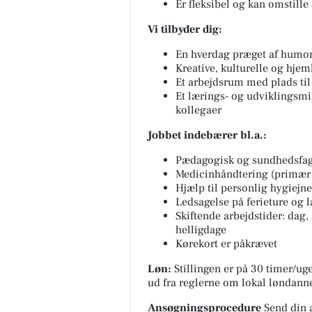
Er fleksibel og kan omstille
Vi tilbyder dig:
En hverdag præget af humo
Kreative, kulturelle og hjeml
Et arbejdsrum med plads til
Et lærings- og udviklings
kollegaer
Jobbet indebærer bl.a.:
Pædagogisk og sundhedsfagl
Medicinhåndtering (primær 
Hjælp til personlig hygiejne
Ledsagelse på ferieture og 
Skiftende arbejdstider: dag,
helligdage
Kørekort er påkrævet
Løn:
Stillingen er på 30 timer/u
ud fra reglerne om lokal løndanne
Ansøgningsprocedure
Send din 