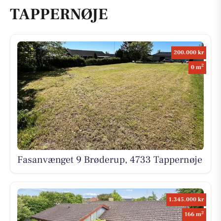
TAPPERNØJE
200.000 kr
2
0 m
Fasanvænget 9 Brøderup, 4733 Tappernøje
1.345.000 kr
2
166 m