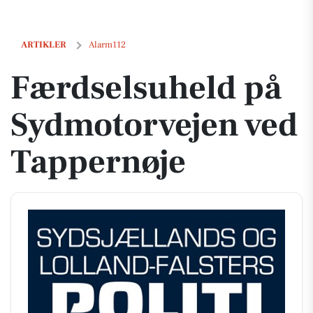
Færdselsuheld på Sydmotorvejen ved Tappernøje
ARTIKLER
Alarm112
Færdselsuheld på
Sydmotorvejen ved
Tappernøje