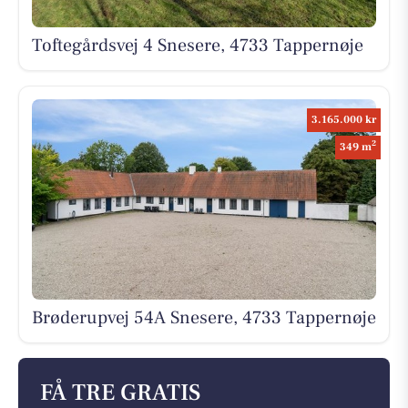
Toftegårdsvej 4 Snesere, 4733 Tappernøje
3.165.000 kr
2
349 m
Brøderupvej 54A Snesere, 4733 Tappernøje
FÅ TRE GRATIS