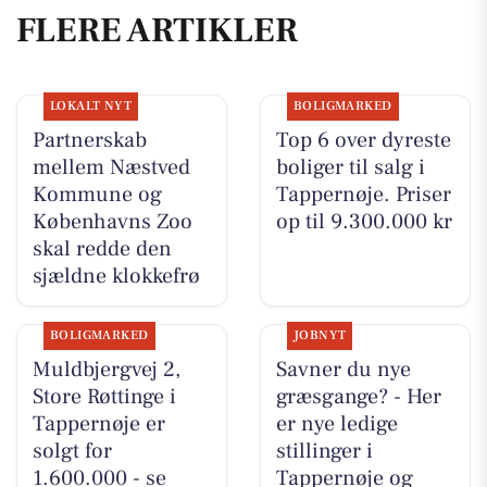
FLERE ARTIKLER
LOKALT NYT
BOLIGMARKED
Partnerskab
Top 6 over dyreste
mellem Næstved
boliger til salg i
Kommune og
Tappernøje. Priser
Københavns Zoo
op til 9.300.000 kr
skal redde den
sjældne klokkefrø
BOLIGMARKED
JOBNYT
Muldbjergvej 2,
Savner du nye
Store Røttinge i
græsgange? - Her
Tappernøje er
er nye ledige
solgt for
stillinger i
1.600.000 - se
Tappernøje og