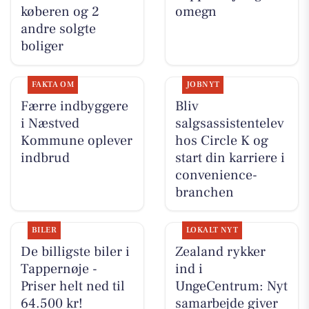
køberen og 2
omegn
andre solgte
boliger
FAKTA OM
JOBNYT
Færre indbyggere
Bliv
i Næstved
salgsassistentelev
Kommune oplever
hos Circle K og
indbrud
start din karriere i
convenience-
branchen
BILER
LOKALT NYT
De billigste biler i
Zealand rykker
Tappernøje -
ind i
Priser helt ned til
UngeCentrum: Nyt
64.500 kr!
samarbejde giver