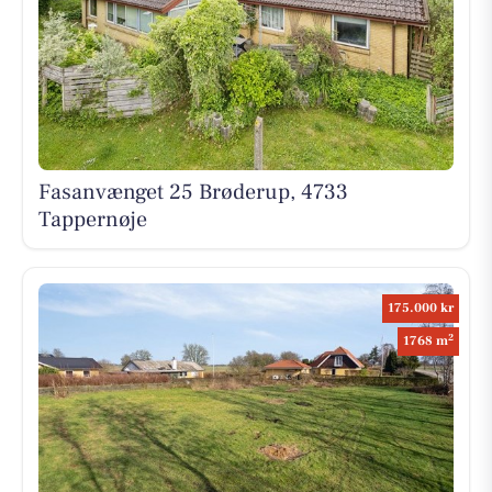
Fasanvænget 25 Brøderup, 4733
Tappernøje
175.000 kr
2
1768 m