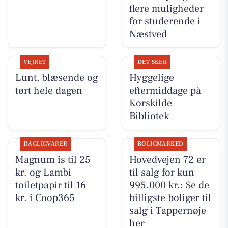
flere muligheder
for studerende i
Næstved
VEJRET
DET SKER
Lunt, blæsende og
Hyggelige
tørt hele dagen
eftermiddage på
Korskilde
Bibliotek
DAGLIGVARER
BOLIGMARKED
Magnum is til 25
Hovedvejen 72 er
kr. og Lambi
til salg for kun
toiletpapir til 16
995.000 kr.: Se de
kr. i Coop365
billigste boliger til
salg i Tappernøje
her