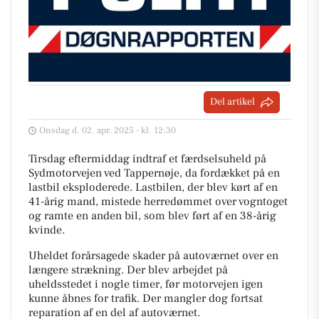
Del artikel
Onsdag d. 02. apr. 2025 - kl. 12:30
Tirsdag eftermiddag indtraf et færdselsuheld på
Sydmotorvejen ved Tappernøje, da fordækket på en
lastbil eksploderede. Lastbilen, der blev kørt af en
41-årig mand, mistede herredømmet over vogntoget
og ramte en anden bil, som blev ført af en 38-årig
kvinde.
Uheldet forårsagede skader på autoværnet over en
længere strækning. Der blev arbejdet på
uheldsstedet i nogle timer, før motorvejen igen
kunne åbnes for trafik. Der mangler dog fortsat
reparation af en del af autoværnet.