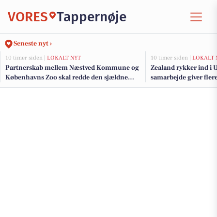
VORES
Tappernøje
Seneste nyt ›
10 timer siden |
LOKALT NYT
10 timer siden |
LOKALT 
Partnerskab mellem Næstved Kommune og
Zealand rykker ind i
Københavns Zoo skal redde den sjældne
samarbejde giver fler
klokkefrø
studerende i Næstved