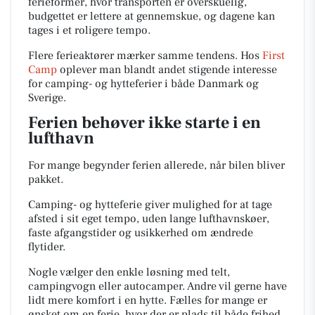
ferieformer, hvor transporten er overskuelig,
budgettet er lettere at gennemskue, og dagene kan
tages i et roligere tempo.
Flere ferieaktører mærker samme tendens. Hos
First
Camp
oplever man blandt andet stigende interesse
for camping- og hytteferier i både Danmark og
Sverige.
Ferien behøver ikke starte i en
lufthavn
For mange begynder ferien allerede, når bilen bliver
pakket.
Camping- og hytteferie giver mulighed for at tage
afsted i sit eget tempo, uden lange lufthavnskøer,
faste afgangstider og usikkerhed om ændrede
flytider.
Nogle vælger den enkle løsning med telt,
campingvogn eller autocamper. Andre vil gerne have
lidt mere komfort i en hytte. Fælles for mange er
ønsket om en ferie, hvor der er plads til både frihed,