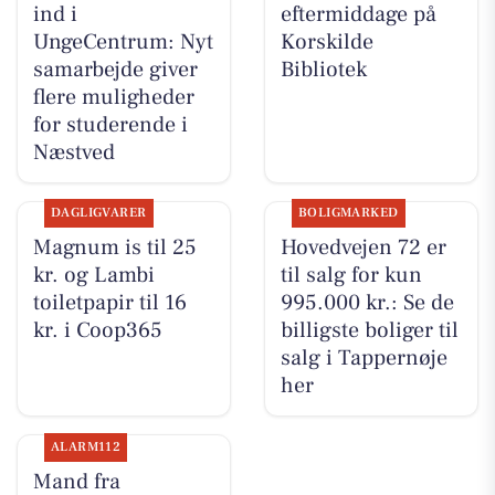
ind i
eftermiddage på
UngeCentrum: Nyt
Korskilde
samarbejde giver
Bibliotek
flere muligheder
for studerende i
Næstved
DAGLIGVARER
BOLIGMARKED
Magnum is til 25
Hovedvejen 72 er
kr. og Lambi
til salg for kun
toiletpapir til 16
995.000 kr.: Se de
kr. i Coop365
billigste boliger til
salg i Tappernøje
her
ALARM112
Mand fra