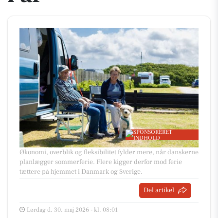
Økonomi, overblik og fleksibilitet fylder mere, når danskerne
planlægger sommerferie. Flere kigger derfor mod ferie
tættere på hjemmet i Danmark og Sverige.
Del artikel
Lørdag d. 30. maj 2026 - kl. 08:01