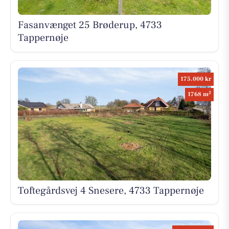
Fasanvænget 25 Brøderup, 4733
Tappernøje
175.000 kr
2
1768 m
Toftegårdsvej 4 Snesere, 4733 Tappernøje