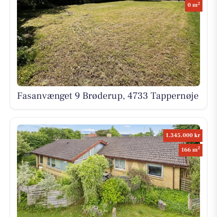
2
0 m
Fasanvænget 9 Brøderup, 4733 Tappernøje
1.345.000 kr
2
166 m