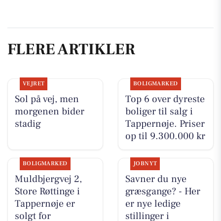
FLERE ARTIKLER
VEJRET
BOLIGMARKED
Sol på vej, men
Top 6 over dyreste
morgenen bider
boliger til salg i
stadig
Tappernøje. Priser
op til 9.300.000 kr
BOLIGMARKED
JOBNYT
Muldbjergvej 2,
Savner du nye
Store Røttinge i
græsgange? - Her
Tappernøje er
er nye ledige
solgt for
stillinger i