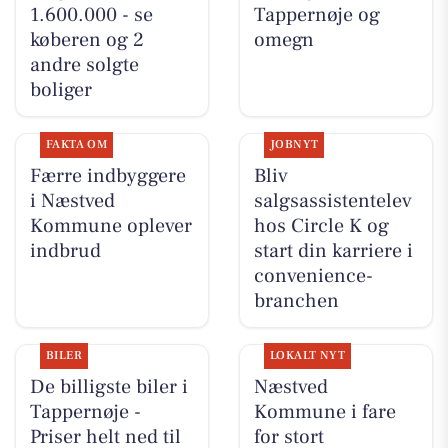
1.600.000 - se
Tappernøje og
køberen og 2
omegn
andre solgte
boliger
FAKTA OM
JOBNYT
Færre indbyggere
Bliv
i Næstved
salgsassistentelev
Kommune oplever
hos Circle K og
indbrud
start din karriere i
convenience-
branchen
BILER
LOKALT NYT
De billigste biler i
Næstved
Tappernøje -
Kommune i fare
Priser helt ned til
for stort