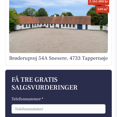
3.165.000 kr
2
349 m
Brøderupvej 54A Snesere, 4733 Tappernøje
FÅ TRE GRATIS
SALGSVURDERINGER
Telefonnummer *