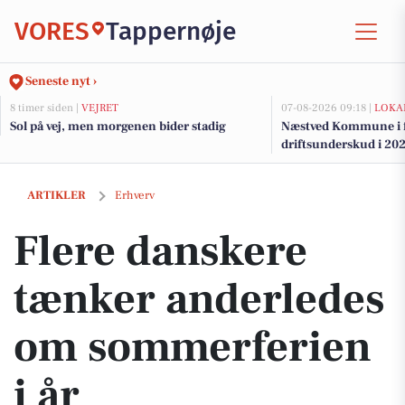
VORES
Tappernøje
Seneste nyt ›
8 timer siden |
VEJRET
07-08-2026 09:18 |
LOKA
Sol på vej, men morgenen bider stadig
Næstved Kommune i fa
driftsunderskud i 202
på vej for at bevare v
Flere danskere tænker anderledes om sommerferien i år
ARTIKLER
Erhverv
Flere danskere
tænker anderledes
om sommerferien
i år