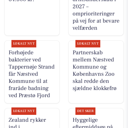
2027 –
omprioriteringer
på vej for at bevare
velfærden
LOKALT NYT
LOKALT NYT
Forhøjede
Partnerskab
bakterier ved
mellem Næstved
Tappernøje Strand
Kommune og
får Næstved
Københavns Zoo
Kommune til at
skal redde den
fraråde badning
sjældne klokkefrø
ved Præstø Fjord
LOKALT NYT
DET SKER
Zealand rykker
Hyggelige
ind i
eftermiddage på