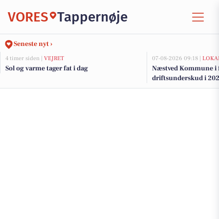
VORES
Tappernøje
Seneste nyt ›
4 timer siden |
VEJRET
07-08-2026 09:18 |
LOKA
Sol og varme tager fat i dag
Næstved Kommune i fa
driftsunderskud i 202
på vej for at bevare v