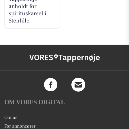
anholdt for
spirituskørsel i
Stenlille
VORES
Tappernøje
OM VORES DIGITAL
Om os
For annoncører