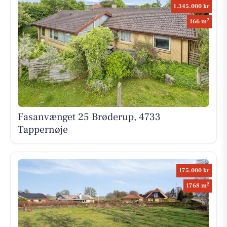
1.345.000 kr
2
166 m
Fasanvænget 25 Brøderup, 4733
Tappernøje
175.000 kr
2
1768 m