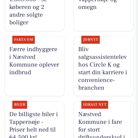
køberen og 2
omegn
andre solgte
boliger
FAKTA OM
JOBNYT
Færre indbyggere
Bliv
i Næstved
salgsassistentelev
Kommune oplever
hos Circle K og
indbrud
start din karriere i
convenience-
branchen
BILER
LOKALT NYT
De billigste biler i
Næstved
Tappernøje -
Kommune i fare
Priser helt ned til
for stort
64.500 kr!
driftsunderskud i