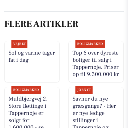
FLERE ARTIKLER
VEJRET
BOLIGMARKED
Sol og varme tager
Top 6 over dyreste
fat i dag
boliger til salg i
Tappernøje. Priser
op til 9.300.000 kr
BOLIGMARKED
JOBNYT
Muldbjergvej 2,
Savner du nye
Store Røttinge i
græsgange? - Her
Tappernøje er
er nye ledige
solgt for
stillinger i
1.600.000 - se
Tappernøje og