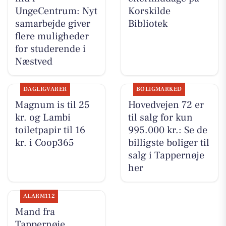
UngeCentrum: Nyt
Korskilde
samarbejde giver
Bibliotek
flere muligheder
for studerende i
Næstved
DAGLIGVARER
BOLIGMARKED
Magnum is til 25
Hovedvejen 72 er
kr. og Lambi
til salg for kun
toiletpapir til 16
995.000 kr.: Se de
kr. i Coop365
billigste boliger til
salg i Tappernøje
her
ALARM112
Mand fra
Tappernøje