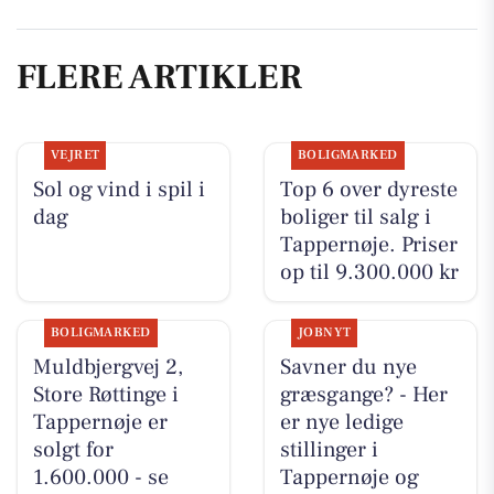
FLERE ARTIKLER
VEJRET
BOLIGMARKED
Sol og vind i spil i
Top 6 over dyreste
dag
boliger til salg i
Tappernøje. Priser
op til 9.300.000 kr
BOLIGMARKED
JOBNYT
Muldbjergvej 2,
Savner du nye
Store Røttinge i
græsgange? - Her
Tappernøje er
er nye ledige
solgt for
stillinger i
1.600.000 - se
Tappernøje og