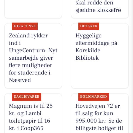
skal redde den
sjældne klokkefrø
LOKALT NYT
DET SKER
Zealand rykker
Hyggelige
ind i
eftermiddage på
UngeCentrum: Nyt
Korskilde
samarbejde giver
Bibliotek
flere muligheder
for studerende i
Næstved
DAGLIGVARER
BOLIGMARKED
Magnum is til 25
Hovedvejen 72 er
kr. og Lambi
til salg for kun
toiletpapir til 16
995.000 kr.: Se de
kr. i Coop365
billigste boliger til