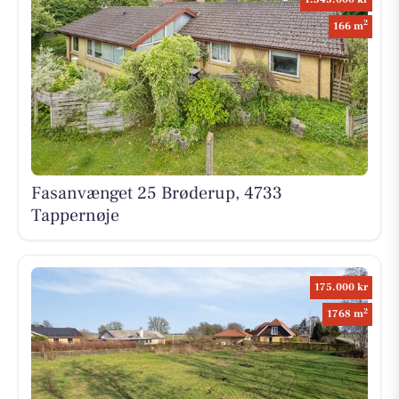
2
166 m
Fasanvænget 25 Brøderup, 4733
Tappernøje
175.000 kr
2
1768 m