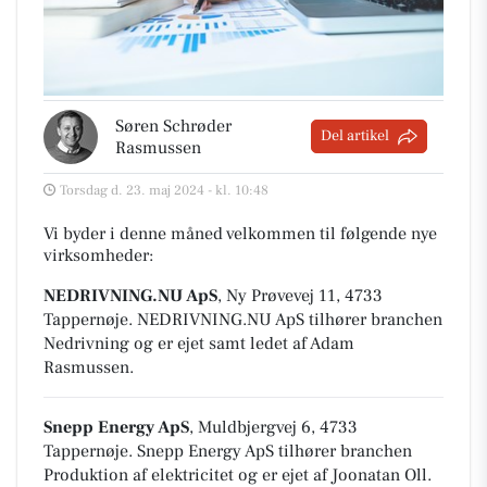
Søren Schrøder
Del artikel
Rasmussen
Torsdag d. 23. maj 2024 - kl. 10:48
Vi byder i denne måned velkommen til følgende nye
virksomheder:
NEDRIVNING.NU ApS
, Ny Prøvevej 11, 4733
Tappernøje
.
NEDRIVNING.NU ApS tilhører branchen
Nedrivning
og er ejet samt ledet af Adam
Rasmussen.
Snepp Energy ApS
, Muldbjergvej 6, 4733
Tappernøje
.
Snepp Energy ApS tilhører branchen
Produktion af elektricitet
og er ejet af Joonatan Oll.