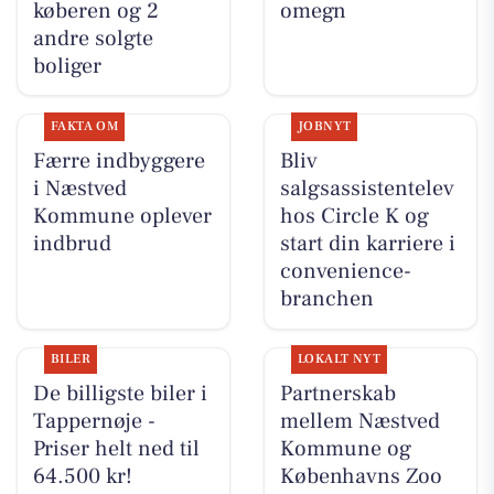
køberen og 2
omegn
andre solgte
boliger
FAKTA OM
JOBNYT
Færre indbyggere
Bliv
i Næstved
salgsassistentelev
Kommune oplever
hos Circle K og
indbrud
start din karriere i
convenience-
branchen
BILER
LOKALT NYT
De billigste biler i
Partnerskab
Tappernøje -
mellem Næstved
Priser helt ned til
Kommune og
64.500 kr!
Københavns Zoo