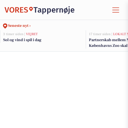
VORES
Tappernøje
Seneste nyt ›
3 timer siden |
VEJRET
17 timer siden |
LOKALT 
Sol og vind i spil i dag
Partnerskab mellem
Københavns Zoo skal 
klokkefrø