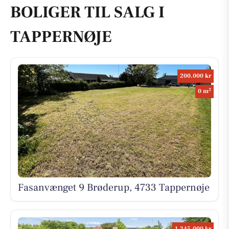
BOLIGER TIL SALG I
TAPPERNØJE
200.000 kr
2
0 m
Fasanvænget 9 Brøderup, 4733 Tappernøje
1.345.000 kr