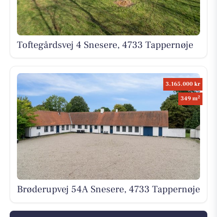
Toftegårdsvej 4 Snesere, 4733 Tappernøje
3.165.000 kr
2
349 m
Brøderupvej 54A Snesere, 4733 Tappernøje