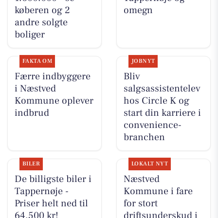
køberen og 2
omegn
andre solgte
boliger
FAKTA OM
JOBNYT
Færre indbyggere
Bliv
i Næstved
salgsassistentelev
Kommune oplever
hos Circle K og
indbrud
start din karriere i
convenience-
branchen
BILER
LOKALT NYT
De billigste biler i
Næstved
Tappernøje -
Kommune i fare
Priser helt ned til
for stort
64.500 kr!
driftsunderskud i