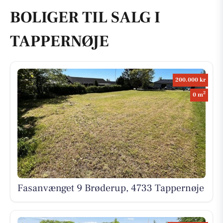
BOLIGER TIL SALG I
TAPPERNØJE
200.000 kr
2
0 m
Fasanvænget 9 Brøderup, 4733 Tappernøje