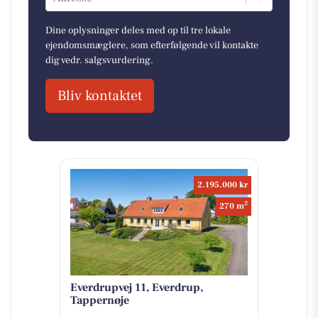
Dine oplysninger deles med op til tre lokale
ejendomsmæglere, som efterfølgende vil kontakte
dig vedr. salgsvurdering.
Bliv kontaktet
2.195.000 kr
2
270 m
Everdrupvej 11, Everdrup,
Tappernøje