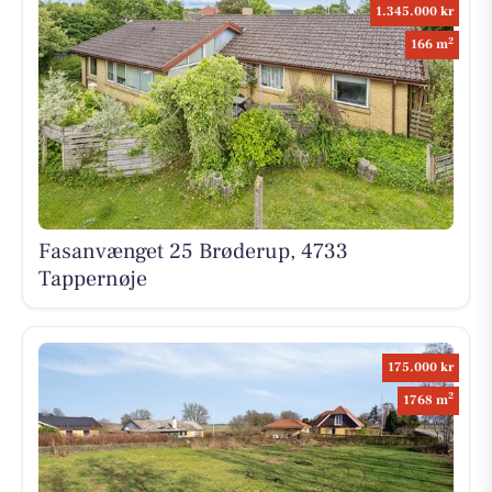
1.345.000 kr
2
166 m
Fasanvænget 25 Brøderup, 4733
Tappernøje
175.000 kr
2
1768 m