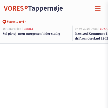
VORES
Tappernøje
Seneste nyt ›
16 timer siden |
VEJRET
07-08-2026 09:18 |
LOKA
Sol på vej, men morgenen bider stadig
Næstved Kommune i fa
driftsunderskud i 202
på vej for at bevare v