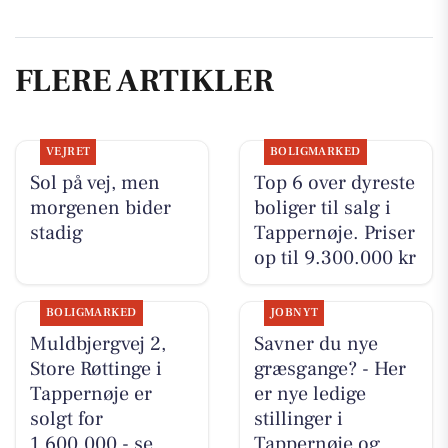
FLERE ARTIKLER
VEJRET
BOLIGMARKED
Sol på vej, men
Top 6 over dyreste
morgenen bider
boliger til salg i
stadig
Tappernøje. Priser
op til 9.300.000 kr
BOLIGMARKED
JOBNYT
Muldbjergvej 2,
Savner du nye
Store Røttinge i
græsgange? - Her
Tappernøje er
er nye ledige
solgt for
stillinger i
1.600.000 - se
Tappernøje og