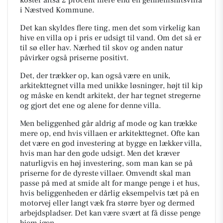
i Næstved Kommune.
Det kan skyldes flere ting, men det som virkelig kan
hive en villa op i pris er udsigt til vand. Om det så er
til sø eller hav. Nærhed til skov og anden natur
påvirker også priserne positivt.
Det, der trækker op, kan også være en unik,
arkitekttegnet villa med unikke løsninger, højt til kip
og måske en kendt arkitekt, der har tegnet stregerne
og gjort det ene og alene for denne villa.
Men beliggenhed går aldrig af mode og kan trække
mere op, end hvis villaen er arkitekttegnet. Ofte kan
det være en god investering at bygge en lækker villa,
hvis man har den gode udsigt. Men det kræver
naturligvis en høj investering, som man kan se på
priserne for de dyreste villaer. Omvendt skal man
passe på med at smide alt for mange penge i et hus,
hvis beliggenheden er dårlig eksempelvis tæt på en
motorvej eller langt væk fra større byer og dermed
arbejdspladser. Det kan være svært at få disse penge
hjem igen.