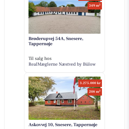
2
349 m
Brøderupvej 54A, Snesere,
Tappernøje
Til salg hos
RealMæglerne Næstved by Bülow
3.275.000 kr
2
208 m
Askovvej 10, Snesere, Tappernøje