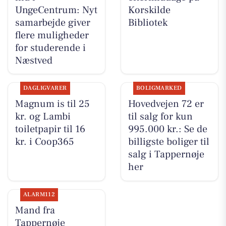
UngeCentrum: Nyt
Korskilde
samarbejde giver
Bibliotek
flere muligheder
for studerende i
Næstved
DAGLIGVARER
BOLIGMARKED
Magnum is til 25
Hovedvejen 72 er
kr. og Lambi
til salg for kun
toiletpapir til 16
995.000 kr.: Se de
kr. i Coop365
billigste boliger til
salg i Tappernøje
her
ALARM112
Mand fra
Tappernøje