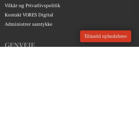
Vilkår og Privatlivspolitik
Kontakt VORES Digital
Administrer samtykke
Tilmeld nyhedsbrev
GENVEJE
Seneste nyt fra Tappernøje
Vores lokale erhverv
Kalenderen for Tappernøje
Fakta om Tappernøje
Erhvervsartikler
Næstved Kommune
Få en gratis salgsvurdering
Sponsoreret indhold