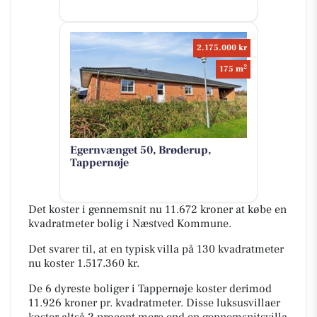
2.175.000 kr
2
175 m
Egernvænget 50, Brøderup,
Tappernøje
Det koster i gennemsnit nu 11.672 kroner at købe en
kvadratmeter bolig i Næstved Kommune.
Det svarer til, at en typisk villa på 130 kvadratmeter
nu koster 1.517.360 kr.
De 6 dyreste boliger i Tappernøje koster derimod
11.926 kroner pr. kvadratmeter. Disse luksusvillaer
koster altså 2 procent mere end en gennemsnitsvilla