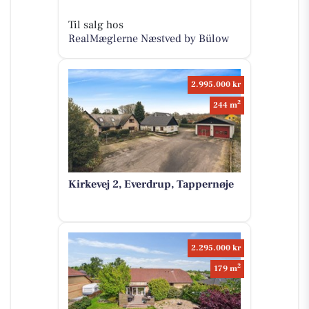
Til salg hos
RealMæglerne Næstved by Bülow
2.995.000 kr
2
244 m
Kirkevej 2, Everdrup, Tappernøje
2.295.000 kr
2
179 m