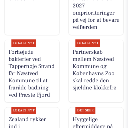
2027 –
omprioriteringer
på vej for at bevare
velfærden
LOKALT NYT
LOKALT NYT
Forhøjede
Partnerskab
bakterier ved
mellem Næstved
Tappernøje Strand
Kommune og
får Næstved
Københavns Zoo
Kommune til at
skal redde den
fraråde badning
sjældne klokkefrø
ved Præstø Fjord
LOKALT NYT
DET SKER
Zealand rykker
Hyggelige
ind i
eftermiddage på