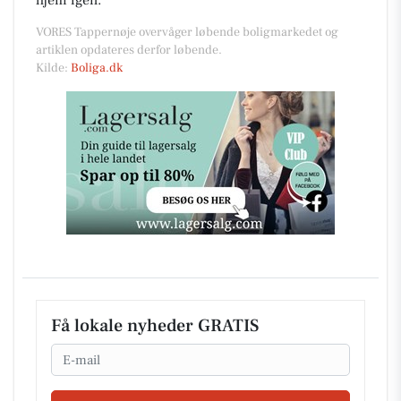
VORES Tappernøje overvåger løbende boligmarkedet og
artiklen opdateres derfor løbende.
Kilde:
Boliga.dk
Få lokale nyheder GRATIS
Email