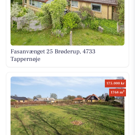
Fasanvænget 25 Brøderup, 4733
Tappernøje
175.000 kr
2
1768 m