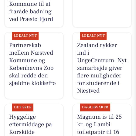
Kommune til at
fraråde badning
ved Præstø Fjord
LOKALT NYT
LOKALT NYT
Partnerskab
Zealand rykker
mellem Næstved
ind i
Kommune og
UngeCentrum: Nyt
Københavns Zoo
samarbejde giver
skal redde den
flere muligheder
sjældne klokkefrø
for studerende i
Næstved
DET SKER
DAGLIGVARER
Hyggelige
Magnum is til 25
eftermiddage på
kr. og Lambi
Korskilde
toiletpapir til 16