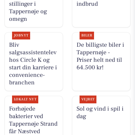
stillinger i
indbrud
Tappernøje og
omegn
JOBNYT
BILER
Bliv
De billigste biler i
salgsassistentelev
Tappernøje -
hos Circle K og
Priser helt ned til
start din karriere i
64.500 kr!
convenience-
branchen
LOKALT NYT
VEJRET
Forhøjede
Sol og vind i spil i
bakterier ved
dag
Tappernøje Strand
får Næstved