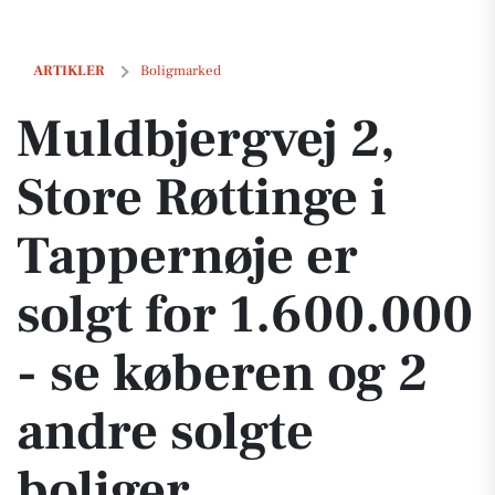
Muldbjergvej 2, Store Røttinge i Tappernøje er solgt for 1.600.000 - s
ARTIKLER
Boligmarked
Muldbjergvej 2,
Store Røttinge i
Tappernøje er
solgt for 1.600.000
- se køberen og 2
andre solgte
boliger