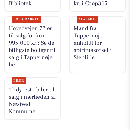
Bibliotek
kr. i Coop365
BOLIGMARKED
ALARM112
Hovedvejen 72 er
Mand fra
til salg for kun
Tappernøje
995.000 kr.: Se de
anholdt for
billigste boliger til
spirituskørsel i
salg i Tappernøje
Stenlille
her
BILER
10 dyreste biler til
salg i nærheden af
Næstved
Kommune