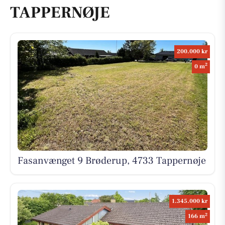
TAPPERNØJE
200.000 kr
2
0 m
Fasanvænget 9 Brøderup, 4733 Tappernøje
1.345.000 kr
2
166 m