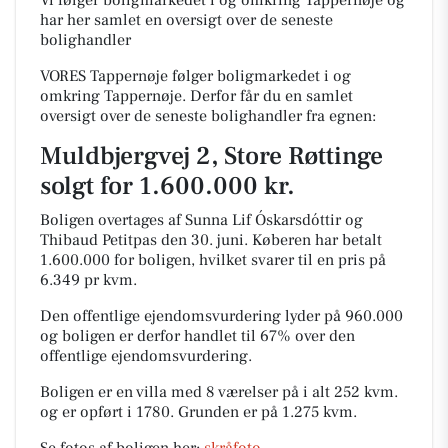
Vi følger boligmarkedet i og omkring Tappernøje og
har her samlet en oversigt over de seneste
bolighandler
VORES Tappernøje følger boligmarkedet i og
omkring Tappernøje. Derfor får du en samlet
oversigt over de seneste bolighandler fra egnen:
Muldbjergvej 2, Store Røttinge
solgt for 1.600.000 kr.
Boligen overtages af Sunna Lif Óskarsdóttir og
Thibaud Petitpas den 30. juni.
Køberen har betalt
1.600.000 for boligen, hvilket svarer til en pris på
6.349 pr kvm.
Den offentlige ejendomsvurdering lyder på 960.000
og boligen er derfor handlet til 67% over den
offentlige ejendomsvurdering.
Boligen er en villa med 8 værelser på i alt 252 kvm.
og er opført i 1780.
Grunden er på 1.275 kvm.