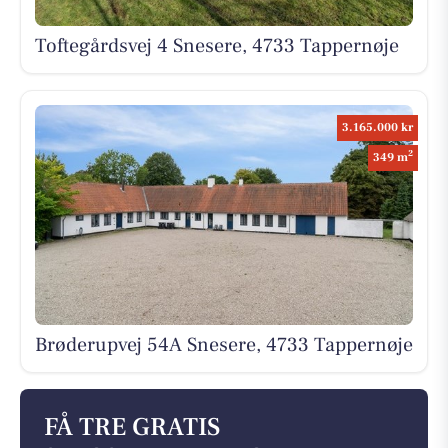
Toftegårdsvej 4 Snesere, 4733 Tappernøje
3.165.000 kr
2
349 m
Brøderupvej 54A Snesere, 4733 Tappernøje
FÅ TRE GRATIS