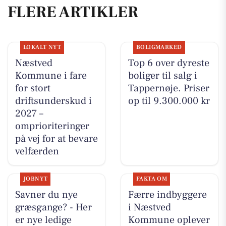
FLERE ARTIKLER
LOKALT NYT
BOLIGMARKED
Næstved
Top 6 over dyreste
Kommune i fare
boliger til salg i
for stort
Tappernøje. Priser
driftsunderskud i
op til 9.300.000 kr
2027 –
omprioriteringer
på vej for at bevare
velfærden
JOBNYT
FAKTA OM
Savner du nye
Færre indbyggere
græsgange? - Her
i Næstved
er nye ledige
Kommune oplever