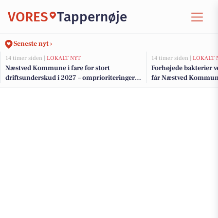
VORES
Tappernøje
Seneste nyt ›
14 timer siden |
LOKALT NYT
14 timer siden |
LOKALT 
Næstved Kommune i fare for stort
Forhøjede bakterier 
driftsunderskud i 2027 – omprioriteringer
får Næstved Kommune 
på vej for at bevare velfærden
badning ved Præstø F