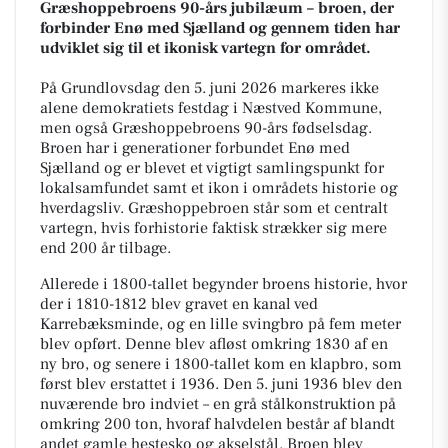
Græshoppebroens 90-års jubilæum – broen, der
forbinder Enø med Sjælland og gennem tiden har
udviklet sig til et ikonisk vartegn for området.
På Grundlovsdag den 5. juni 2026 markeres ikke
alene demokratiets festdag i Næstved Kommune,
men også Græshoppebroens 90-års fødselsdag.
Broen har i generationer forbundet Enø med
Sjælland og er blevet et vigtigt samlingspunkt for
lokalsamfundet samt et ikon i områdets historie og
hverdagsliv. Græshoppebroen står som et centralt
vartegn, hvis forhistorie faktisk strækker sig mere
end 200 år tilbage.
Allerede i 1800-tallet begynder broens historie, hvor
der i 1810-1812 blev gravet en kanal ved
Karrebæksminde, og en lille svingbro på fem meter
blev opført. Denne blev afløst omkring 1830 af en
ny bro, og senere i 1800-tallet kom en klapbro, som
først blev erstattet i 1936. Den 5. juni 1936 blev den
nuværende bro indviet – en grå stålkonstruktion på
omkring 200 ton, hvoraf halvdelen består af blandt
andet gamle hestesko og akselstål. Broen blev