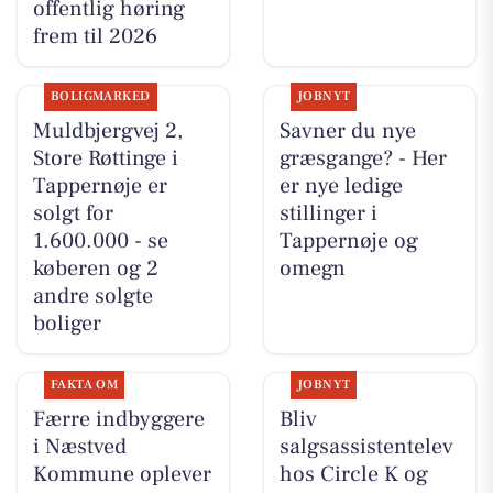
offentlig høring
frem til 2026
BOLIGMARKED
JOBNYT
Muldbjergvej 2,
Savner du nye
Store Røttinge i
græsgange? - Her
Tappernøje er
er nye ledige
solgt for
stillinger i
1.600.000 - se
Tappernøje og
køberen og 2
omegn
andre solgte
boliger
FAKTA OM
JOBNYT
Færre indbyggere
Bliv
i Næstved
salgsassistentelev
Kommune oplever
hos Circle K og