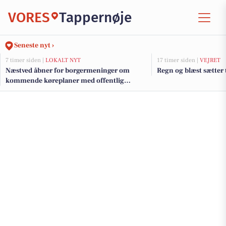
VORES
Tappernøje
Seneste nyt ›
7 timer siden |
LOKALT NYT
17 timer siden |
VEJRET
Næstved åbner for borgermeninger om
Regn og blæst sætter 
kommende køreplaner med offentlig
høring frem til 2026