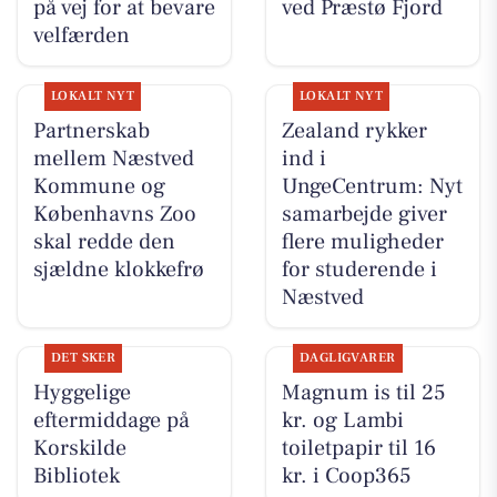
på vej for at bevare
ved Præstø Fjord
velfærden
LOKALT NYT
LOKALT NYT
Partnerskab
Zealand rykker
mellem Næstved
ind i
Kommune og
UngeCentrum: Nyt
Københavns Zoo
samarbejde giver
skal redde den
flere muligheder
sjældne klokkefrø
for studerende i
Næstved
DET SKER
DAGLIGVARER
Hyggelige
Magnum is til 25
eftermiddage på
kr. og Lambi
Korskilde
toiletpapir til 16
Bibliotek
kr. i Coop365