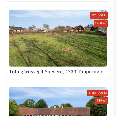
175.000 kr
2
1768 m
Toftegårdsvej 4 Snesere, 4733 Tappernøje
3.165.000 kr
2
349 m