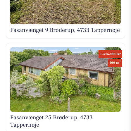
Fasanvænget 9 Brøderup, 4733 Tappernøje
1.345.000 kr
2
166 m
Fasanvænget 25 Brøderup, 4733
Tappernøje