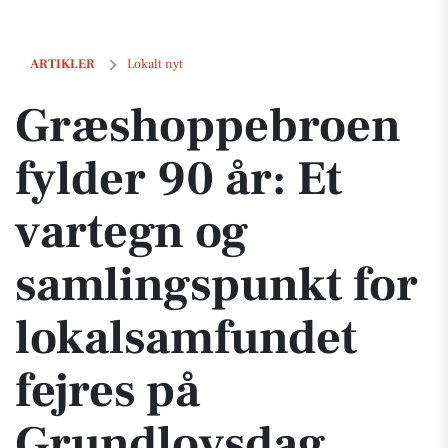
Græshoppebroen fylder 90 år: Et vartegn og samlingspunkt for lokal
ARTIKLER
Lokalt nyt
Græshoppebroen
fylder 90 år: Et
vartegn og
samlingspunkt for
lokalsamfundet
fejres på
Grundlovsdag