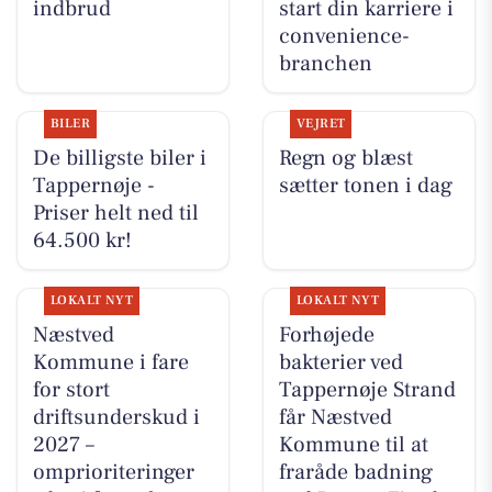
indbrud
start din karriere i
convenience-
branchen
BILER
VEJRET
De billigste biler i
Regn og blæst
Tappernøje -
sætter tonen i dag
Priser helt ned til
64.500 kr!
LOKALT NYT
LOKALT NYT
Næstved
Forhøjede
Kommune i fare
bakterier ved
for stort
Tappernøje Strand
driftsunderskud i
får Næstved
2027 –
Kommune til at
omprioriteringer
fraråde badning