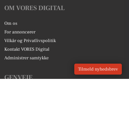
OM VORES DIGITAL
Om os
For annoncører
Vilkår og Privatlivspolitik
Kontakt VORES Digital
Administrer samtykke
Tilmeld nyhedsbrev
GENVEJE
Seneste nyt fra Tappernøje
Vores lokale erhverv
Kalenderen for Tappernøje
Fakta om Tappernøje
Erhvervsartikler