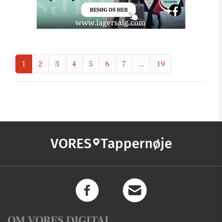
1
2
3
4
5
6
7
...
19
VORES
Tappernøje
OM VORES DIGITAL