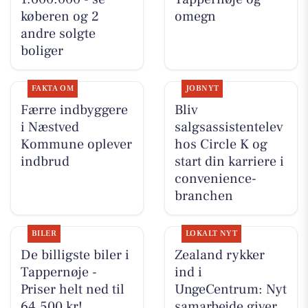
køberen og 2
omegn
andre solgte
boliger
FAKTA OM
JOBNYT
Færre indbyggere
Bliv
i Næstved
salgsassistentelev
Kommune oplever
hos Circle K og
indbrud
start din karriere i
convenience-
branchen
BILER
LOKALT NYT
De billigste biler i
Zealand rykker
Tappernøje -
ind i
Priser helt ned til
UngeCentrum: Nyt
64.500 kr!
samarbejde giver