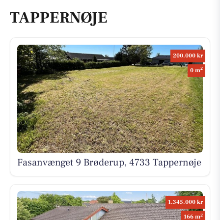
TAPPERNØJE
200.000 kr
2
0 m
Fasanvænget 9 Brøderup, 4733 Tappernøje
1.345.000 kr
2
166 m