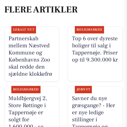
FLERE ARTIKLER
LOKALT NYT
BOLIGMARKED
Partnerskab
Top 6 over dyreste
mellem Næstved
boliger til salg i
Kommune og
Tappernøje. Priser
Københavns Zoo
op til 9.300.000 kr
skal redde den
sjældne klokkefrø
BOLIGMARKED
JOBNYT
Muldbjergvej 2,
Savner du nye
Store Røttinge i
græsgange? - Her
Tappernøje er
er nye ledige
solgt for
stillinger i
1.600.000 - se
Tappernøje og