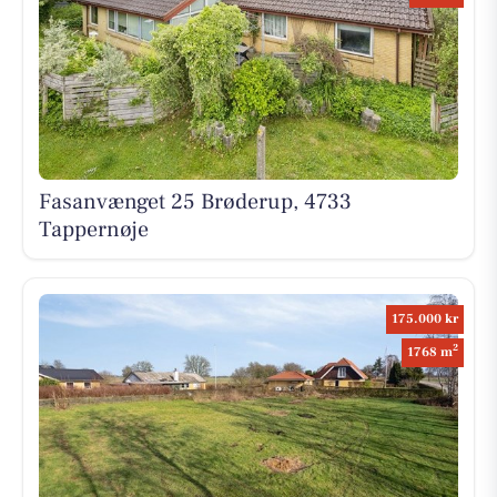
Fasanvænget 25 Brøderup, 4733
Tappernøje
175.000 kr
2
1768 m