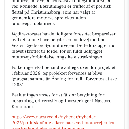
motorvej hele vejen fra Næstved til Sydmotorvejen
ved Rønnede. Beslutningen er truffet af et politisk
flertal på Christiansborg, som har valgt at
gennemføre motorvejsprojektet uden
landevejsstrækninger.
Vejdirektoratet havde tidligere foreslået besparelser,
hvilket kunne have betydet en landevej mellem
Vester Egede og Sydmotorvejen. Dette forslag er nu
blevet skrottet til fordel for en fuldt udbygget
motorvejsforbindelse langs hele strækningen.
Folketinget skal behandle anlægsloven for projektet
i februar 2026, og projektet forventes at blive
igangsat samme år. Åbning for trafik forventes at ske
i 2031.
Beslutningen anses for at få stor betydning for
bosætning, erhvervsliv og investeringer i Næstved
Kommune.
https://www.naestved.dk/nyheder/nyheder-
2025/politisk-aftale-sikrer-naestved-motorvejen-fra-
naestved-og-hele-vejen-til-roennede