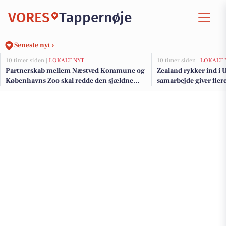
VORES
Tappernøje
Seneste nyt ›
10 timer siden |
LOKALT NYT
10 timer siden |
LOKALT 
Partnerskab mellem Næstved Kommune og
Zealand rykker ind i
Københavns Zoo skal redde den sjældne
samarbejde giver fler
klokkefrø
studerende i Næstved