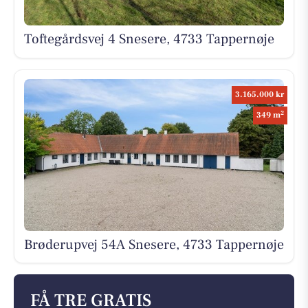
Toftegårdsvej 4 Snesere, 4733 Tappernøje
3.165.000 kr
2
349 m
Brøderupvej 54A Snesere, 4733 Tappernøje
FÅ TRE GRATIS