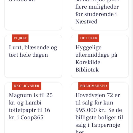
flere muligheder
for studerende i
Næstved
VEJRET
DET SKER
Lunt, blæsende og
Hyggelige
tørt hele dagen
eftermiddage på
Korskilde
Bibliotek
DAGLIGVARER
BOLIGMARKED
Magnum is til 25
Hovedvejen 72 er
kr. og Lambi
til salg for kun
toiletpapir til 16
995.000 kr.: Se de
kr. i Coop365
billigste boliger til
salg i Tappernøje
her