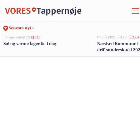
VORES
Tappernøje
Seneste nyt ›
5 timer siden |
VEJRET
07-08-2026 09:18 |
LOKA
Sol og varme tager fat i dag
Næstved Kommune i fa
driftsunderskud i 202
på vej for at bevare v