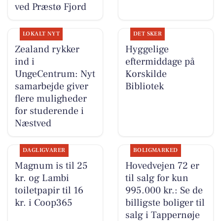
ved Præstø Fjord
LOKALT NYT
DET SKER
Zealand rykker
Hyggelige
ind i
eftermiddage på
UngeCentrum: Nyt
Korskilde
samarbejde giver
Bibliotek
flere muligheder
for studerende i
Næstved
DAGLIGVARER
BOLIGMARKED
Magnum is til 25
Hovedvejen 72 er
kr. og Lambi
til salg for kun
toiletpapir til 16
995.000 kr.: Se de
kr. i Coop365
billigste boliger til
salg i Tappernøje