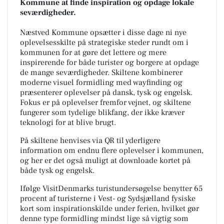
Kommune at finde inspiration og opdage lokale
seværdigheder.
Næstved Kommune opsætter i disse dage ni nye
oplevelsesskilte på strategiske steder rundt om i
kommunen for at gøre det lettere og mere
inspirerende for både turister og borgere at opdage
de mange seværdigheder. Skiltene kombinerer
moderne visuel formidling med wayfinding og
præsenterer oplevelser på dansk, tysk og engelsk.
Fokus er på oplevelser fremfor vejnet, og skiltene
fungerer som tydelige blikfang, der ikke kræver
teknologi for at blive brugt.
På skiltene henvises via QR til yderligere
information om endnu flere oplevelser i kommunen,
og her er det også muligt at downloade kortet på
både tysk og engelsk.
Ifølge VisitDenmarks turistundersøgelse benytter 65
procent af turisterne i Vest- og Sydsjælland fysiske
kort som inspirationskilde under ferien, hvilket gør
denne type formidling mindst lige så vigtig som