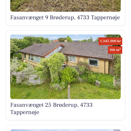
Fasanvænget 9 Brøderup, 4733 Tappernøje
1.345.000 kr
2
166 m
Fasanvænget 25 Brøderup, 4733
Tappernøje