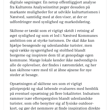
digitale søgninger. En netop offentliggjort analyse
fra Kulturens Analyseinstitut peger desuden på
markante muligheder for at udvikle kulturturismen i
Næstved, samtidig med at den viser, at der er
udfordringer med synlighed og markedsføring.
Skiltene er tænkt som et vigtigt skridt i retning af
øget synlighed og som et led i Næstved Kommunes
ambition om at styrke turismen. De skal ikke kun
hjælpe besøgende og udenlandske turister, men
også vække nysgerrighed og stolthed blandt
borgerne og inspirere dem til at genopdage egen
kommune. Mange lokale kender ikke nødvendigvis
alle de oplevelser, der findes i nærområdet, og her
kan skiltene være med til at åbne øjnene for nye
steder at besøge.
Opsætningen af skiltene ses som et vigtigt
pilotprojekt og skal løbende evalueres med henblik
på eventuel opsætning på flere lokaliteter. Indsatsen
rammer især efterspørgslen blandt udenlandske
turister, som ofte benytter sig af fysiske outdoor-
kort, og gør det nemmere at finde inspiration direkte