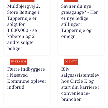
Muldbjergvej 2,
Savner du nye
Store Røttinge i
græsgange? - Her
Tappernøje er
er nye ledige
solgt for
stillinger i
1.600.000 - se
Tappernøje og
køberen og 2
omegn
andre solgte
boliger
FAKTA OM
JOBNYT
Færre indbyggere
Bliv
i Næstved
salgsassistentelev
Kommune oplever
hos Circle K og
indbrud
start din karriere i
convenience-
branchen