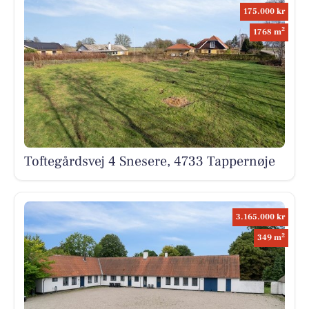
175.000 kr
2
1768 m
Toftegårdsvej 4 Snesere, 4733 Tappernøje
3.165.000 kr
2
349 m