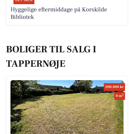
DET SKER
Hyggelige eftermiddage på Korskilde
Bibliotek
BOLIGER TIL SALG I
TAPPERNØJE
200.000 kr
2
0 m