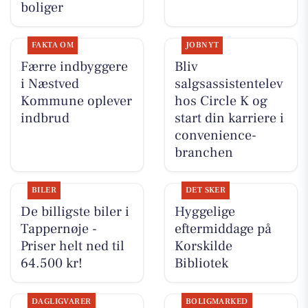
boliger
FAKTA OM
JOBNYT
Færre indbyggere
Bliv
i Næstved
salgsassistentelev
Kommune oplever
hos Circle K og
indbrud
start din karriere i
convenience-
branchen
BILER
DET SKER
De billigste biler i
Hyggelige
Tappernøje -
eftermiddage på
Priser helt ned til
Korskilde
64.500 kr!
Bibliotek
DAGLIGVARER
BOLIGMARKED