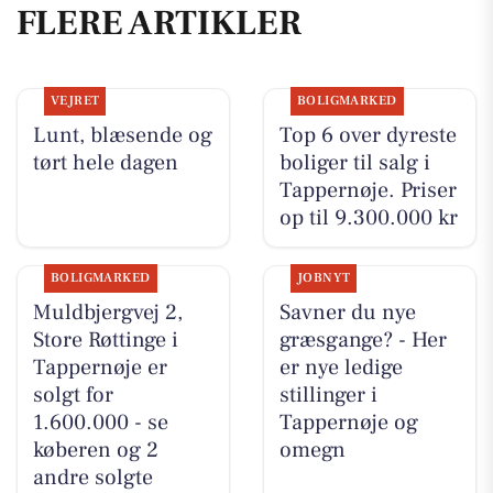
FLERE ARTIKLER
VEJRET
BOLIGMARKED
Lunt, blæsende og
Top 6 over dyreste
tørt hele dagen
boliger til salg i
Tappernøje. Priser
op til 9.300.000 kr
BOLIGMARKED
JOBNYT
Muldbjergvej 2,
Savner du nye
Store Røttinge i
græsgange? - Her
Tappernøje er
er nye ledige
solgt for
stillinger i
1.600.000 - se
Tappernøje og
køberen og 2
omegn
andre solgte