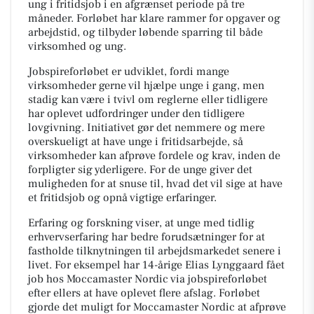
ung i fritidsjob i en afgrænset periode på tre
måneder. Forløbet har klare rammer for opgaver og
arbejdstid, og tilbyder løbende sparring til både
virksomhed og ung.
Jobspireforløbet er udviklet, fordi mange
virksomheder gerne vil hjælpe unge i gang, men
stadig kan være i tvivl om reglerne eller tidligere
har oplevet udfordringer under den tidligere
lovgivning. Initiativet gør det nemmere og mere
overskueligt at have unge i fritidsarbejde, så
virksomheder kan afprøve fordele og krav, inden de
forpligter sig yderligere. For de unge giver det
muligheden for at snuse til, hvad det vil sige at have
et fritidsjob og opnå vigtige erfaringer.
Erfaring og forskning viser, at unge med tidlig
erhvervserfaring har bedre forudsætninger for at
fastholde tilknytningen til arbejdsmarkedet senere i
livet. For eksempel har 14-årige Elias Lynggaard fået
job hos Moccamaster Nordic via jobspireforløbet
efter ellers at have oplevet flere afslag. Forløbet
gjorde det muligt for Moccamaster Nordic at afprøve