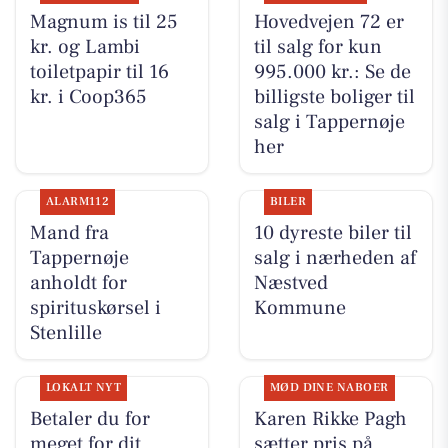
Magnum is til 25
Hovedvejen 72 er
kr. og Lambi
til salg for kun
toiletpapir til 16
995.000 kr.: Se de
kr. i Coop365
billigste boliger til
salg i Tappernøje
her
ALARM112
BILER
Mand fra
10 dyreste biler til
Tappernøje
salg i nærheden af
anholdt for
Næstved
spirituskørsel i
Kommune
Stenlille
LOKALT NYT
MØD DINE NABOER
Betaler du for
Karen Rikke Pagh
meget for dit
sætter pris på