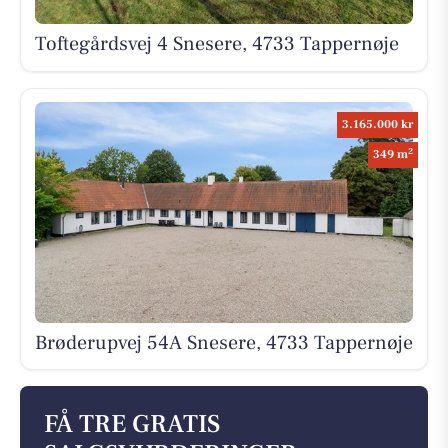
Toftegårdsvej 4 Snesere, 4733 Tappernøje
3.165.000 kr
2
349 m
Brøderupvej 54A Snesere, 4733 Tappernøje
FÅ TRE GRATIS