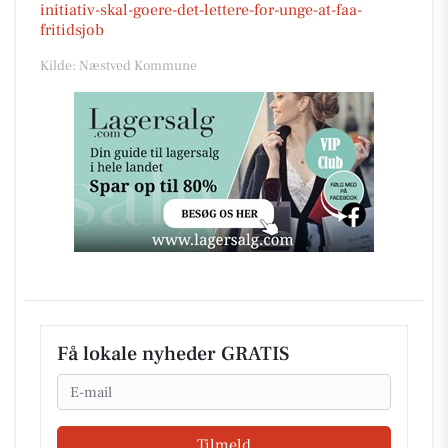
initiativ-skal-goere-det-lettere-for-unge-at-faa-
fritidsjob
Kilde: Næstved Kommune
Få lokale nyheder GRATIS
Email
Tilmeld