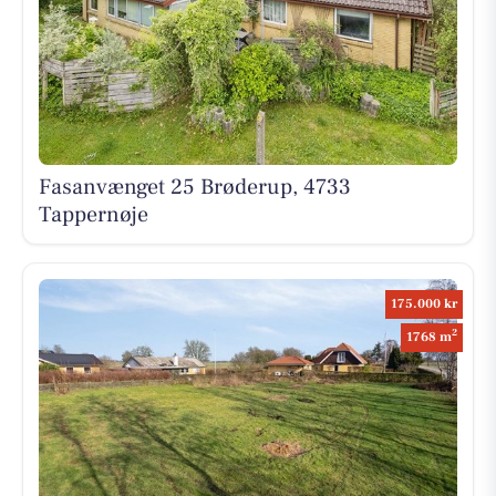
Fasanvænget 25 Brøderup, 4733
Tappernøje
175.000 kr
2
1768 m