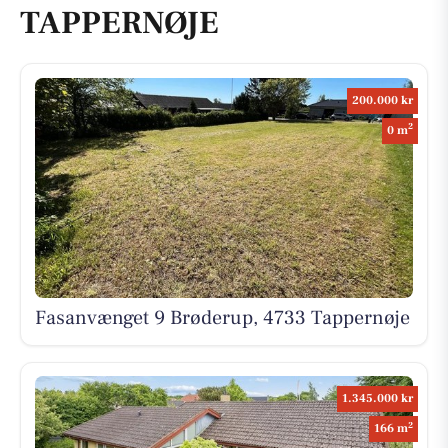
TAPPERNØJE
200.000 kr
2
0 m
Fasanvænget 9 Brøderup, 4733 Tappernøje
1.345.000 kr
2
166 m