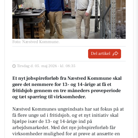
Foto: Næstved Kommune
.
Del artikel
Tirsdag d. 05. maj 2026 - kl. 08:35
Et nyt jobspireforløb fra Næstved Kommune skal
gøre det nemmere for 13- og 14-årige at få et
fritidsjob gennem en tre måneders prøveperiode
og tæt sparring til virksomheder.
Næstved Kommunes ungeindsats har sat fokus på at
få flere unge ud i fritidsjob, og et nyt initiativ skal
hjælpe især de 13- og 14-årige ind på
arbejdsmarkedet. Med det nye jobspireforløb får
virksomheder mulighed for at prøve at ansætte en