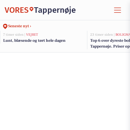
VORES
Tappernøje
Seneste nyt ›
7 timer siden |
VEJRET
23 timer siden |
BOLIGM
Lunt, blæsende og tørt hele dagen
Top 6 over dyreste boli
Tappernøje. Priser op 