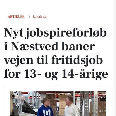
Nyt jobspireforløb i Næstved baner vejen til fritidsjob for 13- og 14-åri
ARTIKLER
Lokalt nyt
Nyt jobspireforløb
i Næstved baner
vejen til fritidsjob
for 13- og 14-årige