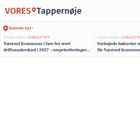
VORES
Tappernøje
Seneste nyt ›
4 timer siden |
LOKALT NYT
4 timer siden |
LOKALT N
Næstved Kommune i fare for stort
Forhøjede bakterier 
driftsunderskud i 2027 – omprioriteringer
får Næstved Kommune 
på vej for at bevare velfærden
badning ved Præstø F