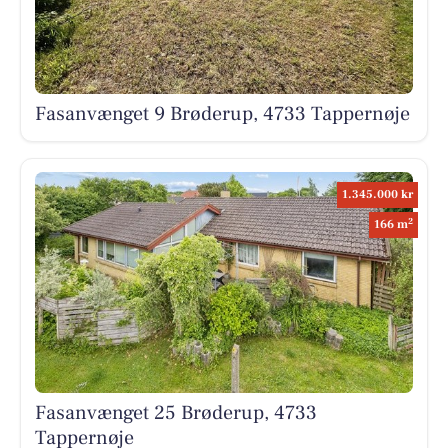
Fasanvænget 9 Brøderup, 4733 Tappernøje
1.345.000 kr
2
166 m
Fasanvænget 25 Brøderup, 4733
Tappernøje