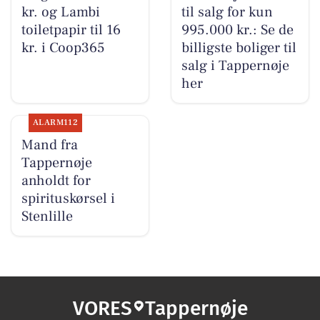
kr. og Lambi
til salg for kun
toiletpapir til 16
995.000 kr.: Se de
kr. i Coop365
billigste boliger til
salg i Tappernøje
her
ALARM112
Mand fra
Tappernøje
anholdt for
spirituskørsel i
Stenlille
VORES
Tappernøje