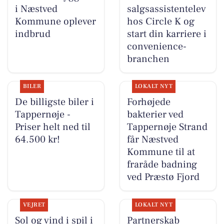
i Næstved
salgsassistentelev
Kommune oplever
hos Circle K og
indbrud
start din karriere i
convenience-
branchen
BILER
LOKALT NYT
De billigste biler i
Forhøjede
Tappernøje -
bakterier ved
Priser helt ned til
Tappernøje Strand
64.500 kr!
får Næstved
Kommune til at
fraråde badning
ved Præstø Fjord
VEJRET
LOKALT NYT
Sol og vind i spil i
Partnerskab