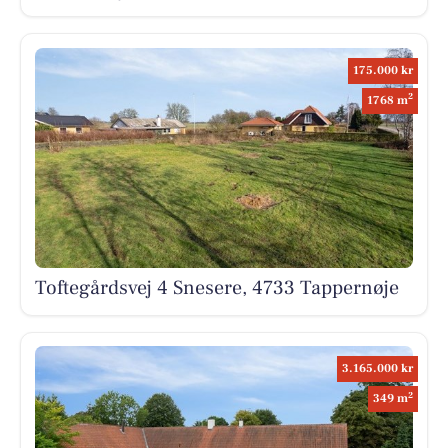
175.000 kr
2
1768 m
Toftegårdsvej 4 Snesere, 4733 Tappernøje
3.165.000 kr
2
349 m