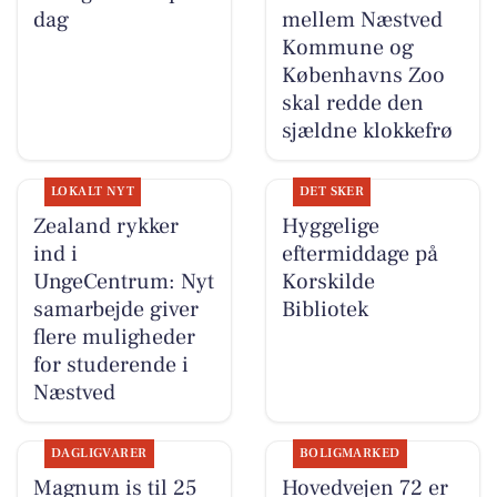
dag
mellem Næstved
Kommune og
Københavns Zoo
skal redde den
sjældne klokkefrø
LOKALT NYT
DET SKER
Zealand rykker
Hyggelige
ind i
eftermiddage på
UngeCentrum: Nyt
Korskilde
samarbejde giver
Bibliotek
flere muligheder
for studerende i
Næstved
DAGLIGVARER
BOLIGMARKED
Magnum is til 25
Hovedvejen 72 er