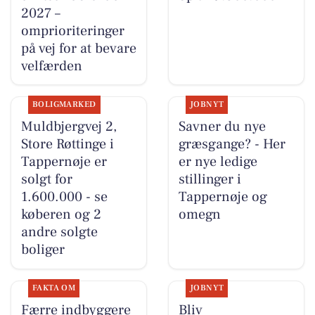
2027 –
omprioriteringer
på vej for at bevare
velfærden
BOLIGMARKED
JOBNYT
Muldbjergvej 2,
Savner du nye
Store Røttinge i
græsgange? - Her
Tappernøje er
er nye ledige
solgt for
stillinger i
1.600.000 - se
Tappernøje og
køberen og 2
omegn
andre solgte
boliger
FAKTA OM
JOBNYT
Færre indbyggere
Bliv