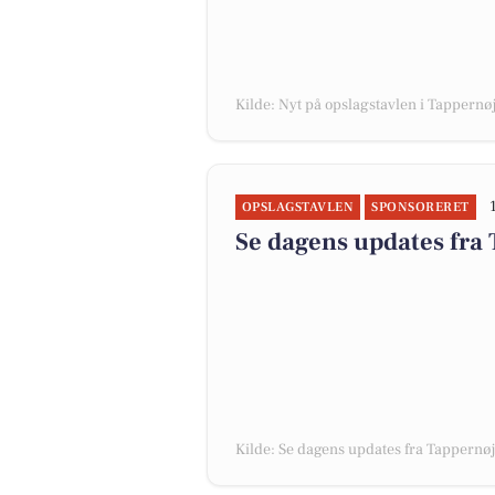
Kilde: Nyt på opslagstavlen i Tappernø
OPSLAGSTAVLEN
SPONSORERET
Se dagens updates fra
Kilde: Se dagens updates fra Tappernø