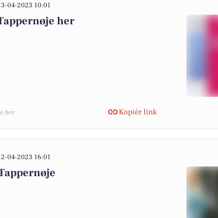
13-04-2023 10:01
 Tappernøje her
Kopiér link
je her
12-04-2023 16:01
 Tappernøje