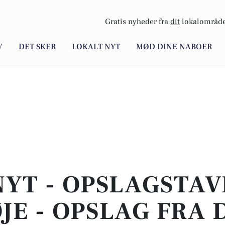
Gratis nyheder fra
dit
lokalområde
V
DET SKER
LOKALT NYT
MØD DINE NABOER
NYT - OPSLAGSTAVL
JE - OPSLAG FRA 