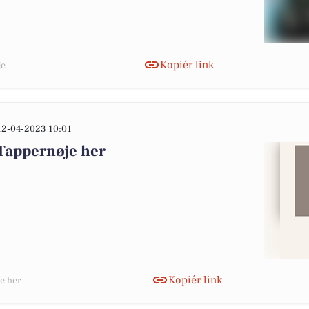
Kopiér link
je
12-04-2023 10:01
 Tappernøje her
Kopiér link
je her