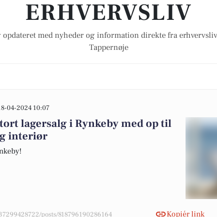
ERHVERVSLIV
 opdateret med nyheder og information direkte fra erhvervsliv
Tappernøje
18-04-2024 10:07
tort lagersalg i Rynkeby med op til
g interiør
ynkeby!
Kopiér link
4037299428722/posts/818796190286164