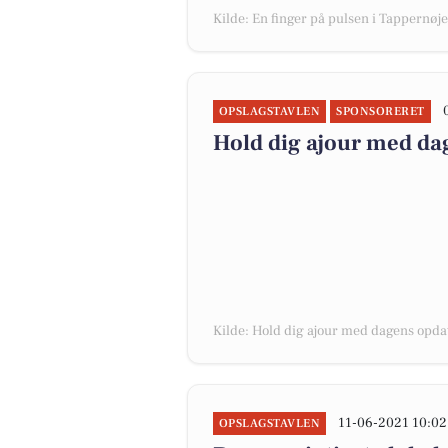
Kilde: En finger på pulsen i Tappernøje
OPSLAGSTAVLEN
SPONSORERET
Hold dig ajour med da
Kilde: Hold dig ajour med dagens opda
11-06-2021 10:02
OPSLAGSTAVLEN