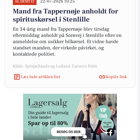
22-07-2026 10:25
ALARM112
Mand fra Tappernøje anholdt for
spirituskørsel i Stenlille
En 34-årig mand fra Tappernøje blev tirsdag
eftermiddag anholdt på Sorøvej i Stenlille efter en
anmeldelse om usikker bilkørsel. Et vidne havde
standset manden, der virkede påvirket, og
kontaktede politiet.
Kilde: Sydsjællands og Lolland-Falsters Politi
Læs hele artiklen her
Kopiér link