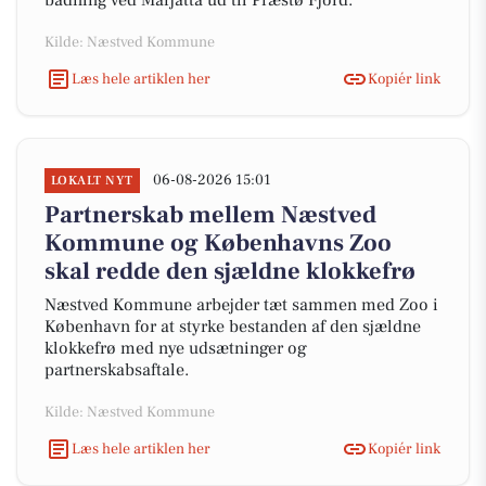
badning ved Marjatta ud til Præstø Fjord.
Kilde: Næstved Kommune
Læs hele artiklen her
Kopiér link
06-08-2026 15:01
LOKALT NYT
Partnerskab mellem Næstved
Kommune og Københavns Zoo
skal redde den sjældne klokkefrø
Næstved Kommune arbejder tæt sammen med Zoo i
København for at styrke bestanden af den sjældne
klokkefrø med nye udsætninger og
partnerskabsaftale.
Kilde: Næstved Kommune
Læs hele artiklen her
Kopiér link