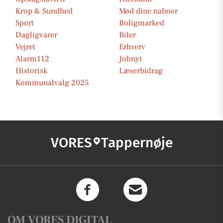
Krop & Sundhed
Mød dine naboer
Sport
Boligmarked
Dagligvarer
Biler
Vejret
Erhverv
Alarm112
Jobnyt
Historisk
Læserbidrag
Kommunalvalg 2025
VORES
Tappernøje
OM VORES DIGITAL