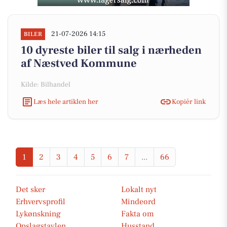
21-07-2026 14:15
BILER
10 dyreste biler til salg i nærheden
af Næstved Kommune
Kilde: Bilhandel
Læs hele artiklen her
Kopiér link
1
2
3
4
5
6
7
...
66
Det sker
Lokalt nyt
Erhvervsprofil
Mindeord
Lykønskning
Fakta om
Opslagstavlen
Husstand