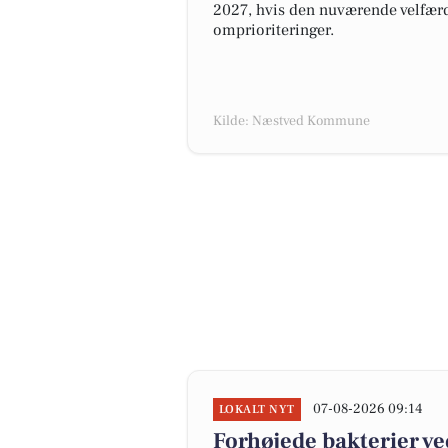
2027, hvis den nuværende velfærd
omprioriteringer.
Kilde: Næstved Kommune
07-08-2026 09:14
LOKALT NYT
Forhøjede bakterier v