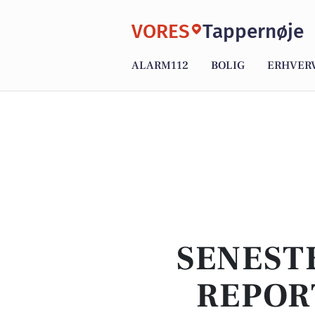
VORES
Tappernøje
ALARM112
BOLIG
ERHVER
SENEST
REPOR