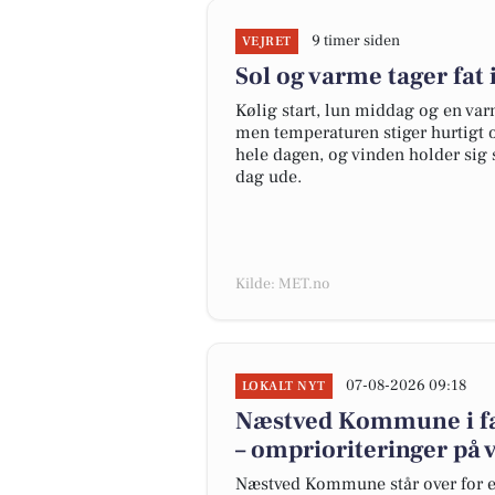
9 timer siden
VEJRET
Sol og varme tager fat 
Kølig start, lun middag og en va
men temperaturen stiger hurtigt o
hele dagen, og vinden holder sig s
dag ude.
Kilde: MET.no
07-08-2026 09:18
LOKALT NYT
Næstved Kommune i far
– omprioriteringer på v
Næstved Kommune står over for et