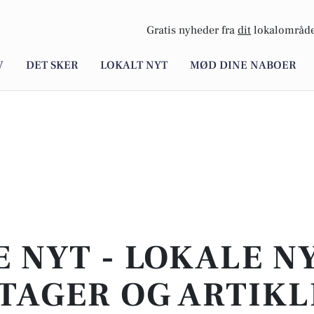
Gratis nyheder fra
dit
lokalområde
V
DET SKER
LOKALT NYT
MØD DINE NABOER
E NYT - LOKALE N
TAGER OG ARTIKL