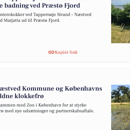
e badning ved Præstø Fjord
nterokokker ved Tappernøje Strand – Næstved
Marjatta ud til Præstø Fjord.
Kopiér link
Næstved Kommune og Københavns
ældne klokkefrø
ammen med Zoo i København for at styrke
rø med nye udsætninger og partnerskabsaftale.