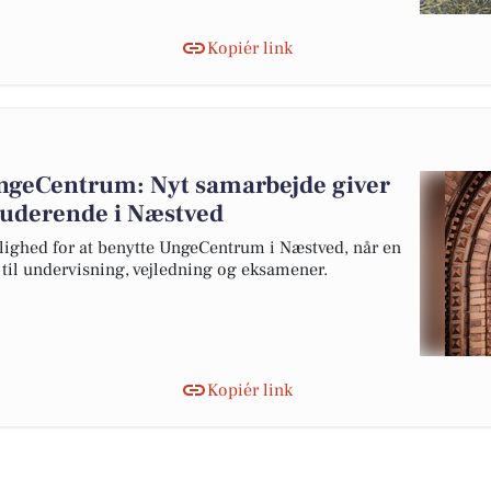
Kopiér link
UngeCentrum: Nyt samarbejde giver
studerende i Næstved
lighed for at benytte UngeCentrum i Næstved, når en
s til undervisning, vejledning og eksamener.
Kopiér link