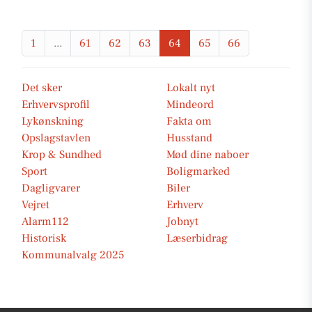
1
...
61
62
63
64
65
66
Det sker
Lokalt nyt
Erhvervsprofil
Mindeord
Lykønskning
Fakta om
Opslagstavlen
Husstand
Krop & Sundhed
Mød dine naboer
Sport
Boligmarked
Dagligvarer
Biler
Vejret
Erhverv
Alarm112
Jobnyt
Historisk
Læserbidrag
Kommunalvalg 2025