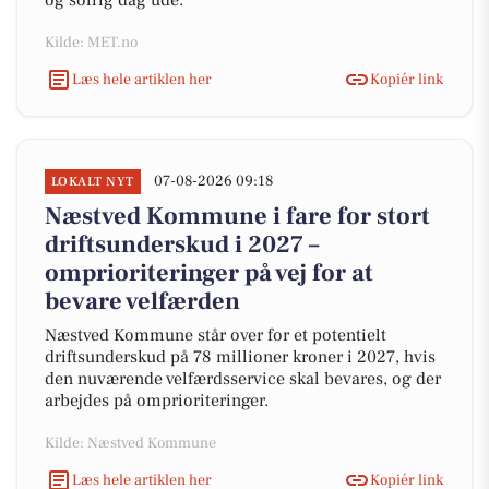
og solrig dag ude.
Kilde: MET.no
Læs hele artiklen her
Kopiér link
07-08-2026 09:18
LOKALT NYT
Næstved Kommune i fare for stort
driftsunderskud i 2027 –
omprioriteringer på vej for at
bevare velfærden
Næstved Kommune står over for et potentielt
driftsunderskud på 78 millioner kroner i 2027, hvis
den nuværende velfærdsservice skal bevares, og der
arbejdes på omprioriteringer.
Kilde: Næstved Kommune
Læs hele artiklen her
Kopiér link