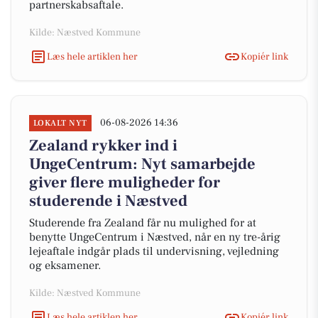
partnerskabsaftale.
Kilde: Næstved Kommune
Læs hele artiklen her
Kopiér link
06-08-2026 14:36
LOKALT NYT
Zealand rykker ind i
UngeCentrum: Nyt samarbejde
giver flere muligheder for
studerende i Næstved
Studerende fra Zealand får nu mulighed for at
benytte UngeCentrum i Næstved, når en ny tre-årig
lejeaftale indgår plads til undervisning, vejledning
og eksamener.
Kilde: Næstved Kommune
Læs hele artiklen her
Kopiér link