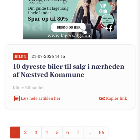
21-07-2026 14:15
BILER
10 dyreste biler til salg i nærheden
af Næstved Kommune
Kilde: Bilhandel
Læs hele artiklen her
Kopiér link
1
2
3
4
5
6
7
...
66