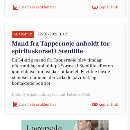
Læs hele artiklen her
Kopiér link
22-07-2026 10:25
ALARM112
Mand fra Tappernøje anholdt for
spirituskørsel i Stenlille
En 34-årig mand fra Tappernøje blev tirsdag
eftermiddag anholdt på Sorøvej i Stenlille efter en
anmeldelse om usikker bilkørsel. Et vidne havde
standset manden, der virkede påvirket, og
kontaktede politiet.
Kilde: Sydsjællands og Lolland-Falsters Politi
Læs hele artiklen her
Kopiér link